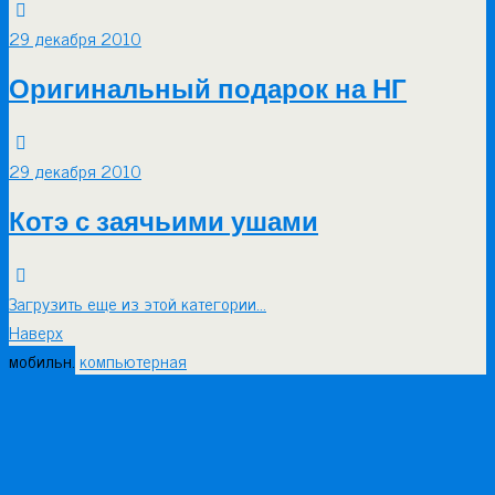
29 декабря 2010
Оригинальный подарок на НГ
29 декабря 2010
Котэ с заячьими ушами
Загрузить еще из этой категории…
Наверх
мобильн.
компьютерная