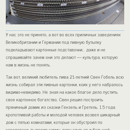
У нас это не принято, а вот во всех приличных заведениях
Великобритании и Германии под пивную бутылку
подкладывают картонные подставочки… даже и не
спрашивайте зачем они это делают — культура, которую
нам в жизнь не понять.
Так вот, великий любитель пива 21-летний Свен Гобель всю
жизнь собирал эти пивные картонки, коих у него набралось
видимо-невидимо. Не зная на какое благое дело пустить
свое картонное богатство, Свен решил построить
пряничный домик из сказки Гензель и Гретель. 1.5 года
кропотливой работы и молодой человек возвел шикарный
дом с пятью комнатами, которые он обустроил по
королевски, выложив камин, пару стульев и большой