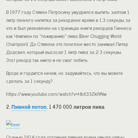
В 1977 году Стивен Петросину умудрился выпить залпом 1
литр пенного напитка за рекордное время в 1.3 секунды за
что и был увековечен на страницах книги рекордов Гиннеса
как Чемпион по «пожиранию» пива (Beer Chugging World
Champion). До Стивена это почетное место занимал Питер
Додсвел, который высосал 1 литр пива за 2.3 секунды.
Этот рекорд так никто и не смог побить.
Вроде и гордится нечем, но задумайтесь, что вы можете
сделать за 1 секунду?
httpv://www.youtube.com/watch?v=HbX33Zkl9Nw
2.
Пивной потоп
, 1 470 000 литров пива
Осенью 1814 года огромная пивная волна омыла улицы