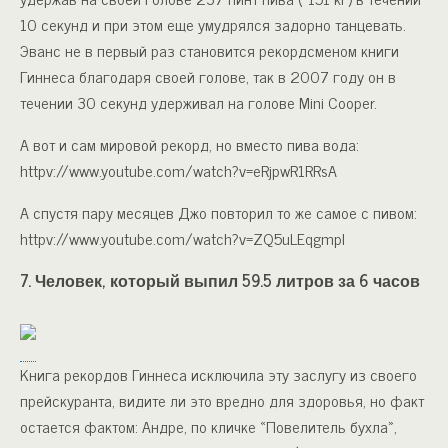
10 секунд и при этом еще умудрялся задорно танцевать.
Эванс не в первый раз становится рекордсменом книги
Гиннеса благодаря своей голове, так в 2007 году он в
течении 30 секунд удерживал на голове Mini Cooper.
А вот и сам мировой рекорд, но вместо пива вода:
httpv://www.youtube.com/watch?v=eRjpwR1RRsA
А спустя пару месяцев Джо повторил то же самое с пивом:
httpv://www.youtube.com/watch?v=ZQ5uLEqgmpI
7. Человек, который выпил 59.5 литров за 6 часов
Книга рекордов Гиннеса исключила эту заслугу из своего
прейскуранта, видите ли это вредно для здоровья, но факт
остается фактом: Андре, по кличке «Повелитель бухла»,