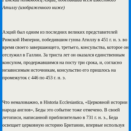
Атиллу (изображенного ниже)
Аэций был одним из последних великих представителей
Римской Империи, победившим гунна Атиллу в 451 г. н. э. во
время своего завершающего, третьего, консульства, которое он
отслужил в Галлии. За триста лет он оказался единственным
консулом, продержавшимся на посту три срока, и, согласно
независимым источникам, консульство его пришлось на
промежуток с 446 по 453 г. н. э.
Что немаловажно, в Historia Ecclesiastica, «Церковной истории
народа англов», Беды это событие тоже отмечено. В своей
летописи, написанной приблизительно в 731 г. н. э., Беда
освещает церковную историю Британии, впервые используя