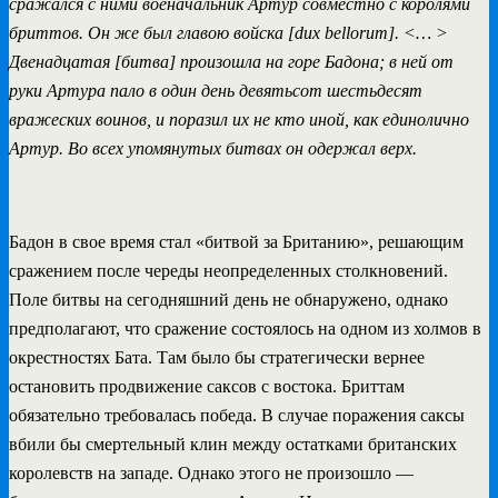
сражался с ними военачальник Артур совместно с королями
бриттов. Он же был главою войска [dux bellorum]. <… >
Двенадцатая [битва] произошла на горе Бадона; в ней от
руки Артура пало в один день девятьсот шестьдесят
вражеских воинов, и поразил их не кто иной, как единолично
Артур. Во всех упомянутых битвах он одержал верх.
Бадон в свое время стал «битвой за Британию», решающим
сражением после череды неопределенных столкновений.
Поле битвы на сегодняшний день не обнаружено, однако
предполагают, что сражение состоялось на одном из холмов в
окрестностях Бата. Там было бы стратегически вернее
остановить продвижение саксов с востока. Бриттам
обязательно требовалась победа. В случае поражения саксы
вбили бы смертельный клин между остатками британских
королевств на западе. Однако этого не произошло —