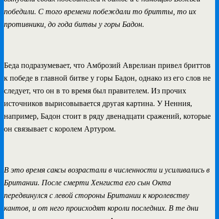
победили. С того времени побеждали то бритты, то их
противники, до года битвы у горы Бадон.
Беда подразумевает, что Амброзий Аврелиан привел бриттов
к победе в главной битве у горы Бадон, однако из его слов не
следует, что он в то время был правителем. Из прочих
источников вырисовывается другая картина. У Ненния,
например, Бадон стоит в ряду двенадцати сражений, которые
он связывает с королем Артуром.
В это время саксы возрастали в численности и усиливались в
Британии. После смерти Хенгиста его сын Окта
передвинулся с левой стороны Британии к королевству
кантов, и от него происходят короли последних. В те дни