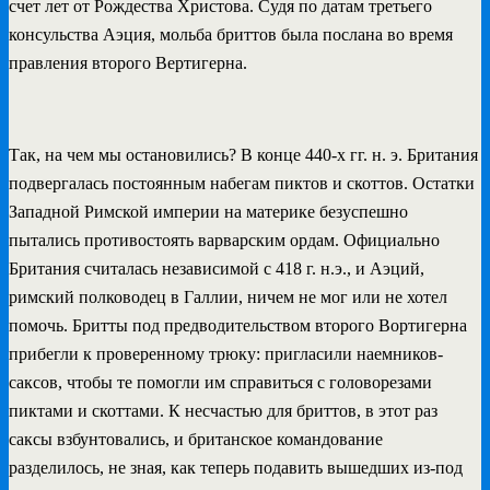
счет лет от Рождества Христова. Судя по датам третьего
консульства Аэция, мольба бриттов была послана во время
правления второго Вертигерна.
Так, на чем мы остановились? В конце 440-х гг. н. э. Британия
подвергалась постоянным набегам пиктов и скоттов. Остатки
Западной Римской империи на материке безуспешно
пытались противостоять варварским ордам. Официально
Британия считалась независимой с 418 г. н.э., и Аэций,
римский полководец в Галлии, ничем не мог или не хотел
помочь. Бритты под предводительством второго Вортигерна
прибегли к проверенному трюку: пригласили наемников-
саксов, чтобы те помогли им справиться с головорезами
пиктами и скоттами. К несчастью для бриттов, в этот раз
саксы взбунтовались, и британское командование
разделилось, не зная, как теперь подавить вышедших из-под