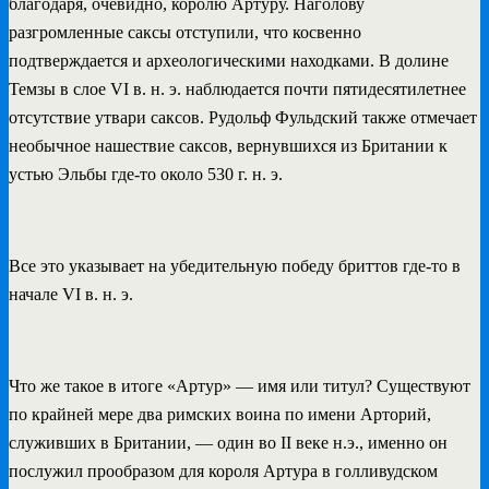
благодаря, очевидно, королю Артуру. Наголову
разгромленные саксы отступили, что косвенно
подтверждается и археологическими находками. В долине
Темзы в слое VI в. н. э. наблюдается почти пятидесятилетнее
отсутствие утвари саксов. Рудольф Фульдский также отмечает
необычное нашествие саксов, вернувшихся из Британии к
устью Эльбы где-то около 530 г. н. э.
Все это указывает на убедительную победу бриттов где-то в
начале VI в. н. э.
Что же такое в итоге «Артур» — имя или титул? Существуют
по крайней мере два римских воина по имени Арторий,
служивших в Британии, — один во II веке н.э., именно он
послужил прообразом для короля Артура в голливудском