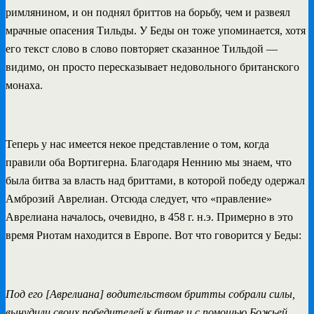
римлянином, и он поднял бриттов на борьбу, чем и развеял
мрачные опасения Тильды. У Беды он тоже упоминается, хотя
его текст слово в слово повторяет сказанное Тильдой —
видимо, он просто пересказывает недовольного британского
монаха.
Теперь у нас имеется некое представление о том, когда
правили оба Вортигерна. Благодаря Неннию мы знаем, что
была битва за власть над бриттами, в которой победу одержал
Амброзий Аврелиан. Отсюда следует, что «правление»
Аврелиана началось, очевидно, в 458 г. н.э. Примерно в это
время Риотам находится в Европе. Вот что говорится у Беды:
Под его [Аврелиана] водительством бритты собрали силы,
вынудили своих победителей к битве и с помощью Божьей