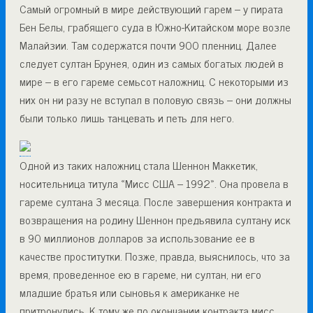
Самый огромный в мире действующий гарем – у пирата
Бен Белы, грабящего суда в Южно-Китайском море возле
Малайзии. Там содержатся почти 900 пленниц. Далее
следует султан Брунея, один из самых богатых людей в
мире – в его гареме семьсот наложниц. С некоторыми из
них он ни разу не вступал в половую связь – они должны
были только лишь танцевать и петь для него.
Одной из таких наложниц стала Шеннон Маккетик,
носительница титула «Мисс США – 1992». Она провела в
гареме султана 3 месяца. После завершения контракта и
возвращения на родину Шеннон предъявила султану иск
в 90 миллионов долларов за использование ее в
качестве проститутки. Позже, правда, выяснилось, что за
время, проведенное ею в гареме, ни султан, ни его
младшие братья или сыновья к американке не
притронулись. К тому же по окончании контракта мисс