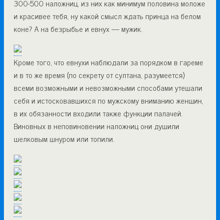
300-500 наложниц, из них как минимум половина моложе
и красивее тебя, ну какой смысл ждать принца на белом
коне? А на безрыбье и евнух — мужик.
Кроме того, что евнухи наблюдали за порядком в гареме
и в то же время (по секрету от султана, разумеется)
всеми возможными и невозможными способами утешали
себя и истосковавшихся по мужскому вниманию женщин,
в их обязанности входили также функции палачей.
Виновных в неповиновении наложниц они душили
шелковым шнуром или топили.