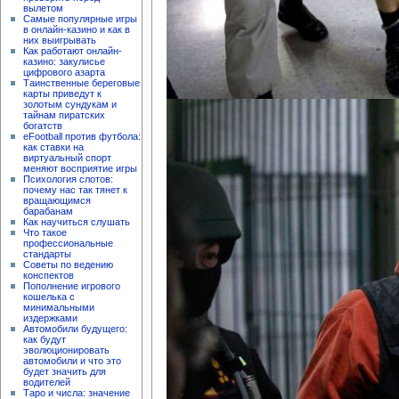
вылетом
Самые популярные игры
в онлайн-казино и как в
них выигрывать
Как работают онлайн-
казино: закулисье
цифрового азарта
Таинственные береговые
карты приведут к
золотым сундукам и
тайнам пиратских
богатств
eFootball против футбола:
как ставки на
виртуальный спорт
меняют восприятие игры
Психология слотов:
почему нас так тянет к
вращающимся
барабанам
Как научиться слушать
Что такое
профессиональные
стандарты
Советы по ведению
конспектов
Пополнение игрового
кошелька с
минимальными
издержками
Автомобили будущего:
как будут
эволюционировать
автомобили и что это
будет значить для
водителей
Таро и числа: значение