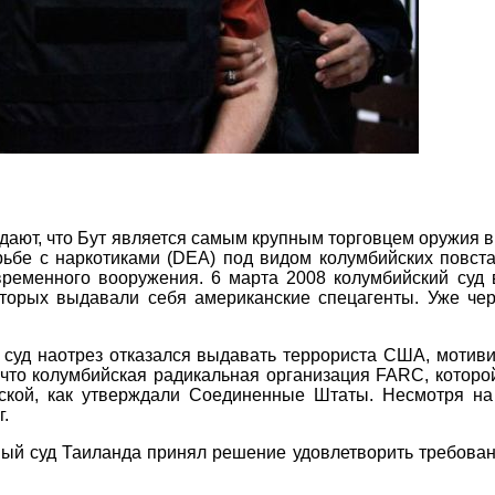
ют, что Бут является самым крупным торговцем оружия в м
рьбе с наркотиками (DEA) под видом колумбийских повста
овременного вооружения. 6 марта 2008 колумбийский су
оторых выдавали себя американские спецагенты. Уже чере
й суд наотрез отказался выдавать террориста США, моти
, что колумбийская радикальная организация FARC, которо
еской, как утверждали Соединенные Штаты. Несмотря на 
г.
ный суд Таиланда принял решение удовлетворить требова