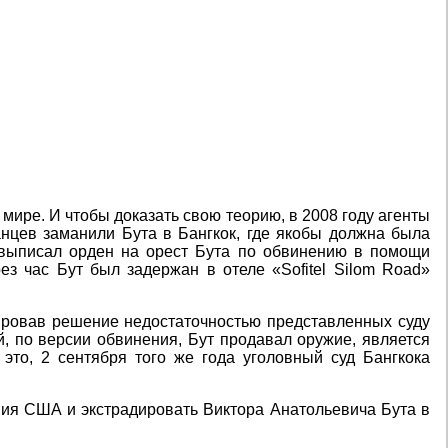
ире. И чтобы доказать свою теорию, в 2008 году агенты
нцев заманили Бута в Бангкок, где якобы должна была
д выписал орден на орест Бута по обвинению в помощи
з час Бут был задержан в отеле «Sofitel Silom Road»
вировав решение недостаточностью представленных суду
й, по версии обвинения, Бут продавал оружие, является
это, 2 сентября того же года уголовный суд Бангкока
ния США и экстрадировать Виктора Анатольевича Бута в