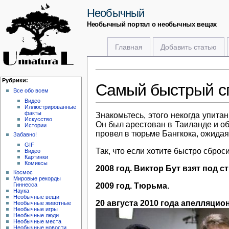
Необычный
Необычный портал о необычных вещах
Главная
Добавить статью
Рубрики:
Самый быстрый сп
Все обо всем
Видео
Иллюстрированные
факты
Знакомьтесь, этого некогда упита
Искусство
Он был арестован в Таиланде и об
Истории
провел в тюрьме Бангкока, ожидая
Забавно!
GIF
Так, что если хотите быстро сброс
Видео
Картинки
Комиксы
2008 год. Виктор Бут взят под с
Космос
Мировые рекорды
2009 год. Тюрьма.
Гиннесса
Наука
Необычные вещи
20 августа 2010 года апелляцио
Необычные животные
Необычные игры
Необычные люди
Необычные места
Необычные новости