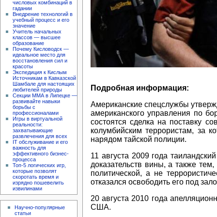
числовых комбинаций в
гадании
Внедрение технологий в
учебный процесс и его
значение
Учитель начальных
классов — высшее
образование
Почему Кисловодск —
идеальное место для
восстановления сил и
красоты
Экспедиция к Кислым
Источникам в Кавказской
Шамбале для настоящих
Подробная информация:
любителей природы
Секции ММА в Липецке —
развивайте навыки
Американские спецслужбы утвержда
борьбы с
американского управления по бо
профессионалами
Игры в виртуальной
состоятся сделка на поставку с
реальности:
колумбийским террористам, за к
захватывающие
развлечения для всех
нарядом тайской полиции.
IT обслуживание и его
важность для
эффективного бизнес-
11 августа 2009 года таиландски
процесса
доказательств вины, а также тем
Топ-5 логических игр,
которые позволят
политической, а не террористич
скоротать время и
отказался освободить его под зало
изрядно пошевелить
извилинами
20 августа 2010 года апелляцион
США.
Научно-популярные
статьи