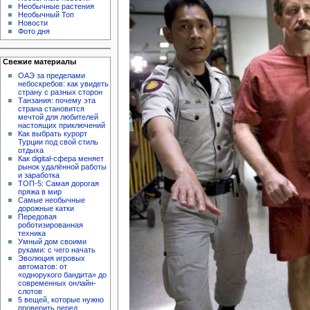
Необычные растения
Необычный Топ
Новости
Фото дня
Свежие материалы
ОАЭ за пределами
небоскребов: как увидеть
страну с разных сторон
Танзания: почему эта
страна становится
мечтой для любителей
настоящих приключений
Как выбрать курорт
Турции под свой стиль
отдыха
Как digital-сфера меняет
рынок удалённой работы
и заработка
ТОП-5: Самая дорогая
пряжа в мир
Самые необычные
дорожные катки
Передовая
роботизированная
техника
Умный дом своими
руками: с чего начать
Эволюция игровых
автоматов: от
«однорукого бандита» до
современных онлайн-
слотов
5 вещей, которые нужно
проверить перед