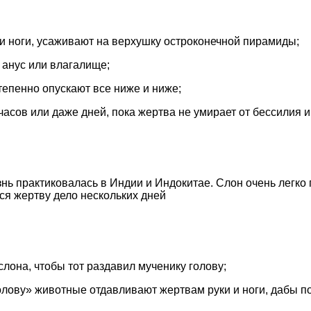
и и ноги, усаживают на верхушку остроконечной пирамиды;
 анус или влагалище;
епенно опускают все ниже и ниже;
часов или даже дней, пока жертва не умирает от бессилия и
азнь практиковалась в Индии и Индокитае. Слон очень легко
я жертву дело нескольких дней
слона, чтобы тот раздавил мученику голову;
олову» животные отдавливают жертвам руки и ноги, дабы по