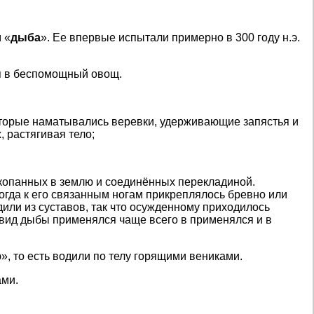
 «
дыба
». Ее впервые испытали примерно в 300 году н.э.
я в беспомощный овощ.
которые наматывались веревки, удерживающие запястья и
 растягивая тело;
 вкопанных в землю и соединённых перекладиной.
огда к его связанным ногам прикреплялось бревно или
дили из суставов, так что осужденному приходилось
й вид дыбы применялся чаще всего в применялся и в
», то есть водили по телу горящими вениками.
ами.