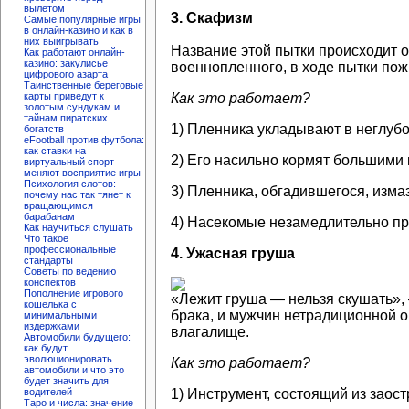
вылетом
3. Скафизм
Самые популярные игры
в онлайн-казино и как в
них выигрывать
Название этой пытки происходит о
Как работают онлайн-
казино: закулисье
военнопленного, в ходе пытки по
цифрового азарта
Таинственные береговые
Как это работает?
карты приведут к
золотым сундукам и
тайнам пиратских
1) Пленника укладывают в неглуб
богатств
eFootball против футбола:
как ставки на
2) Его насильно кормят большими 
виртуальный спорт
меняют восприятие игры
Психология слотов:
3) Пленника, обгадившегося, измаз
почему нас так тянет к
вращающимся
барабанам
4) Насекомые незамедлительно при
Как научиться слушать
Что такое
профессиональные
4. Ужасная груша
стандарты
Советы по ведению
конспектов
Пополнение игрового
«Лежит груша — нельзя скушать»,
кошелька с
брака, и мужчин нетрадиционной о
минимальными
издержками
влагалище.
Автомобили будущего:
как будут
эволюционировать
Как это работает?
автомобили и что это
будет значить для
1) Инструмент, состоящий из зао
водителей
Таро и числа: значение