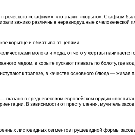
т греческого «скафиум», что значит «корыто». Скафизм был
жирали заживо различные неравнодушные к человеческой пл
окое корытце и обматывают цепями.
количествами молока и меда, от чего у жертвы начинаетс
анного медом, в корыте пускают плавать по болоту, где во
ступают к трапезе, в качестве основного блюда — живая п
 — сказано о средневековом европейском орудии «воспита
риентации. В зависимости от преступления, мучитель засов
стренных листовидных сегментов грушевидной формы засовы