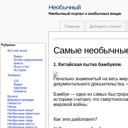
Необычный
Необычный портал о необычных вещах
Главная
Добавить статью
Рубрики:
Самые необычные 
Все обо всем
Видео
Иллюстрированные
факты
1. Китайская пытка бамбуком.
Искусство
Истории
Забавно!
Печально знаменитый на весь мир 
GIF
документального доказательства, 
Видео
Картинки
Комиксы
Бамбук — одно из самых быстрорас
Космос
историки считают, что смертоносн
Мировые рекорды
Гиннесса
мировой войны.
Наука
Необычные вещи
Необычные животные
Необычные игры
Как это работает?
Необычные люди
Необычные места
Необычные новости