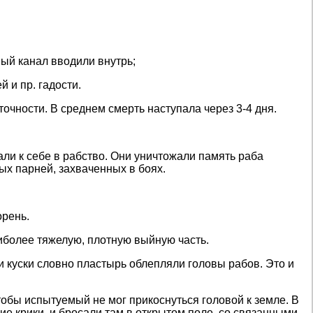
ный канал вводили внутрь;
 и пр. гадости.
очности. В среднем смерть наступала через 3-4 дня.
ли к себе в рабство. Они уничтожали память раба
ых парней, захваченных в боях.
орень.
иболее тяжелую, плотную выйную часть.
и куски словно пластырь облепляли головы рабов. Это и
обы испытуемый не мог прикоснуться головой к земле. В
е крики, и бросали там в открытом поле, со связанными