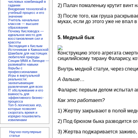
числовых комбинаций в
2) Палач помаленьку крутит винт 
гадании
Внедрение технологий в
учебный процесс и его
3) После того, как груша раскры
значение
Учитель начальных
муках, если до этого уже не впал 
классов — высшее
образование
Почему Кисловодск —
идеальное место для
5. Медный бык
восстановления сил и
красоты
Экспедиция к Кислым
Источникам в Кавказской
Конструкцию этого агрегата смерт
Шамбале для настоящих
любителей природы
сицилийскому тирану Фаларису, к
Секции ММА в Липецке —
развивайте навыки
Внутрь медной статуи, через спец
борьбы с
профессионалами
Игры в виртуальной
А дальше…
реальности:
захватывающие
развлечения для всех
Фаларис первым делом испытал аг
IT обслуживание и его
важность для
эффективного бизнес-
Как это работает?
процесса
Топ-5 логических игр,
которые позволят
1) Жертву закрывают в полой медн
скоротать время и
изрядно пошевелить
извилинами
2) Под брюхом быка разводится ог
3) Жертва поджаривается заживо, 
Научно-популярные
статьи