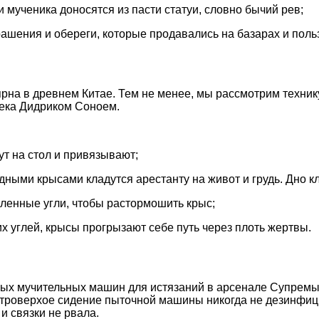
и мученика доносятся из пасти статуи, словно бычий рев;
крашения и обереги, которые продавались на базарах и пол
рна в древнем Китае. Тем не менее, мы рассмотрим техник
ека Дидриком Соноем.
ут на стол и привязывают;
одными крысами кладутся арестанту на живот и грудь. Дно 
каленные угли, чтобы растормошить крыс;
их углей, крысы прогрызают себе путь через плоть жертвы.
ых мучительных машин для истязаний в арсенале Супремы
островерхое сидение пыточной машины никогда не дезинфиц
и связки не рвала.