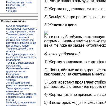
1) Ростки живого бамбука затачив
Необычные растения
Необычный Топ
Новости
2) Жертва подвешивается горизонт
Фото дня
3) Бамбук быстро растет в высь, в
Свежие материалы
2. Железная дева
ОАЭ за пределами
небоскребов: как увидеть
страну с разных сторон
Танзания: почему эта
Как и пытку бамбуком, «
железную
страна становится
мечтой для любителей
острыми шипами внутри только пуг
настоящих приключений
века, т.е. уже на закате католичес
Как выбрать курорт
Турции под свой стиль
отдыха
Как это работает?
Как digital-сфера меняет
рынок удалённой работы
и заработка
1) Жертву запихивают в саркофаг 
ТОП-5: Самая дорогая
пряжа в мир
Самые необычные
2) Шипы, вбитые во внутренние ст
дорожные катки
как правило, за считанные минуты
Передовая
роботизированная
техника
3) Если арестант проявляет стойк
Умный дом своими
руками: с чего начать
рапиры. Боль становится просто 
Эволюция игровых
автоматов: от
4) Жертва так и не признается в с
«однорукого бандита» до
современных онлайн-
слотов
5) В некоторых моделях «железно
5 вещей, которые нужно
проверить перед