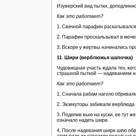
Изуверский вид пытки, доподлинн
Как это работает?
1. Свечной парафин раскатывался 
2. Парафин проскальзывал в мочев
3. Вскоре у жертвы начинались пр
11. Шири (верблюжья шапочка)
Чудовищная участь ждала тех, ког
страшной пыткой — надеванием н
Как это работает?
1. Сначала рабам наголо обривал
2. Экзекуторы забивали верблюда 
3. Поделив выю на куски, ее тут 
означало надеть шири.
4. После надевания шири шею обр
этом виде их отвозили подальше о