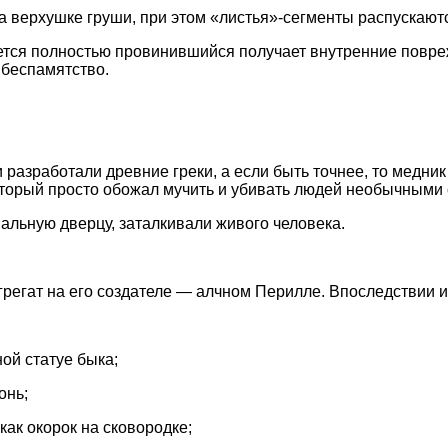
на верхушке груши, при этом «листья»-сегменты распускают
вается полностью провинившийся получает внутренние повр
в беспамятство.
и разработали древние греки, а если быть точнее, то медни
оторый просто обожал мучить и убивать людей необычными
иальную дверцу, заталкивали живого человека.
регат на его создателе — алчном Перилле. Впоследствии и
ой статуе быка;
онь;
как окорок на сковородке;