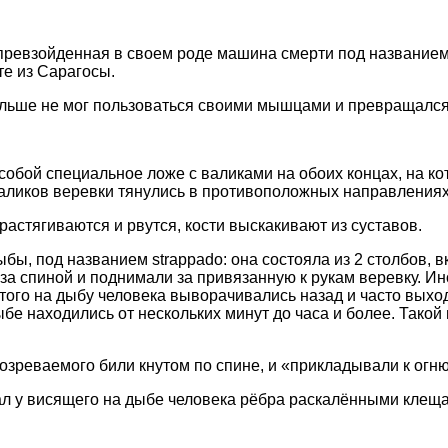
превзойденная в своем роде машина смерти под названием
те из Сарагосы.
льше не мог пользоваться своими мышцами и превращалс
 собой специальное ложе с валиками на обоих концах, на 
ликов веревки тянулись в противоположных направлениях,
 растягиваются и рвутся, кости выскакивают из суставов.
ыбы, под названием strappado: она состояла из 2 столбов,
а спиной и поднимали за привязанную к рукам веревку. Ин
ятого на дыбу человека выворачивались назад и часто выхо
ыбе находились от нескольких минут до часа и более. Тако
дозреваемого били кнутом по спине, и «прикладывали к огню
мал у висящего на дыбе человека рёбра раскалёнными клещ