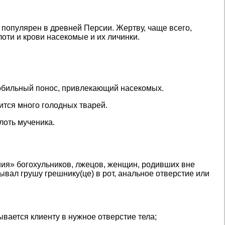
 популярен в древней Персии. Жертву, чаще всего,
оти и крови насекомые и их личинки.
я обильный понос, привлекающий насекомых.
дится много голодных тварей.
лоть мученика.
ния» богохульников, лжецов, женщин, родивших вне
ывал грушу грешнику(це) в рот, анальное отверстие или
вается клиенту в нужное отверстие тела;