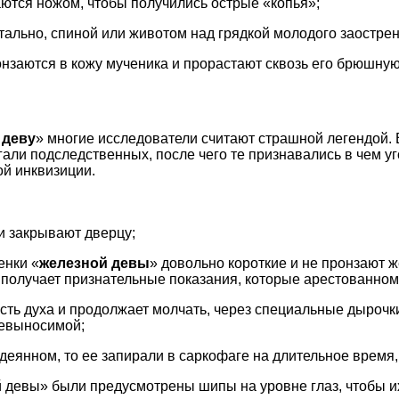
аются ножом, чтобы получились острые «копья»;
ально, спиной или животом над грядкой молодого заострен
онзаются в кожу мученика и прорастают сквозь его брюшную
 деву
» многие исследователи считают страшной легендой.
али подследственных, после чего те признавались в чем уг
кой инквизиции.
и закрывают дверцу;
енки «
железной девы
» довольно короткие и не пронзают ж
 получает признательные показания, которые арестованному
ость духа и продолжает молчать, через специальные дыроч
невыносимой;
одеянном, то ее запирали в саркофаге на длительное время, 
й девы» были предусмотрены шипы на уровне глаз, чтобы и