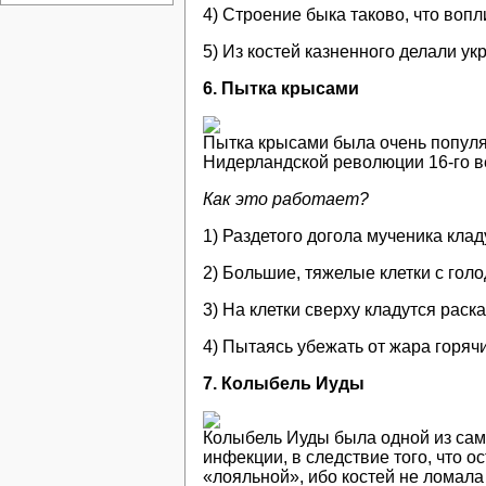
4) Строение быка таково, что вопл
5) Из костей казненного делали у
6. Пытка крысами
Пытка крысами была очень популя
Нидерландской революции 16-го в
Как это работает?
1) Раздетого догола мученика клад
2) Большие, тяжелые клетки с гол
3) На клетки сверху кладутся рас
4) Пытаясь убежать от жара горяч
7.
Колыбель Иуды
Колыбель Иуды была одной из сам
инфекции, в следствие того, что 
«лояльной», ибо костей не ломала 