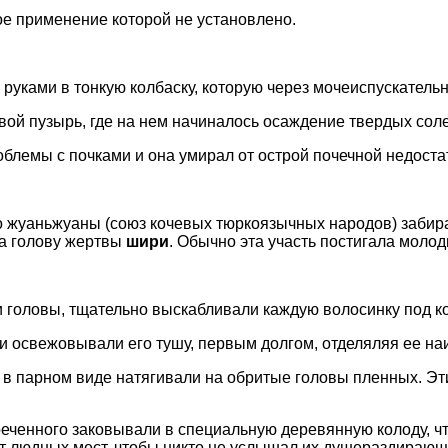
ое применение которой не установлено.
руками в тонкую колбаску, которую через мочеиспускатель
ой пузырь, где на нем начиналось осаждение твердых солей
облемы с почками и она умирал от острой почечной недостат
о жуаньжуаны (союз кочевых тюркоязычных народов) забира
а голову жертвы
шири
. Обычно эта участь постигала молод
и головы, тщательно выскабливали каждую волосинку под к
и освежовывали его тушу, первым долгом, отделяляя ее на
же в парном виде натягивали на обритые головы пленных. Эт
еченного заковывали в специальную деревянную колоду, чт
т людных мест, чтобы никто не услышал их душераздирающи