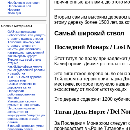
причиненные дятлами, до этого мом
Необычные растения
Необычный Топ
Новости
Фото дня
Вторым самым высоким деревом в
этому дереву более 1500 лет, за 
Свежие материалы
Самый широкий ствол
ОАЭ за пределами
небоскребов: как увидеть
страну с разных сторон
Танзания: почему эта
Последний Монарх / Lost 
страна становится
мечтой для любителей
настоящих приключений
Как выбрать курорт
Этот титул по праву принадлежит 
Турции под свой стиль
Калифорнии. Диаметр ствола соста
отдыха
Как digital-сфера меняет
рынок удалённой работы
Это гигантское дерево было обнар
и заработка
ТОП-5: Самая дорогая
Тейлором на территории парка Дж
пряжа в мир
местечке, которое получило назва
Самые необычные
дорожные катки
экосистему от любопытствующих
Передовая
роботизированная
техника
Это дерево содержит 1200 кубичес
Умный дом своими
руками: с чего начать
Титан Дель Норте / Del Nor
Эволюция игровых
автоматов: от
«однорукого бандита» до
современных онлайн-
слотов
За Последним Монархом следует се
5 вещей, которые нужно
произрастает в «Роще Титанов» и
проверить перед