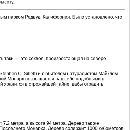
высоту.
м парком Редвуд, Калифорния. Было установлено, что
ть таки — это секвоя, произростающая на севере
tephen C. Sillett) и любителем натуралистом Майклом
дний Монарх возвышается над себе подобными в
ой хранится в строжайшей тайне, дабы оградить
7.2 метра, а высота 94 метра. Дерево так же
т Последнего Монарха. Дерево содержит 1000 кубометров