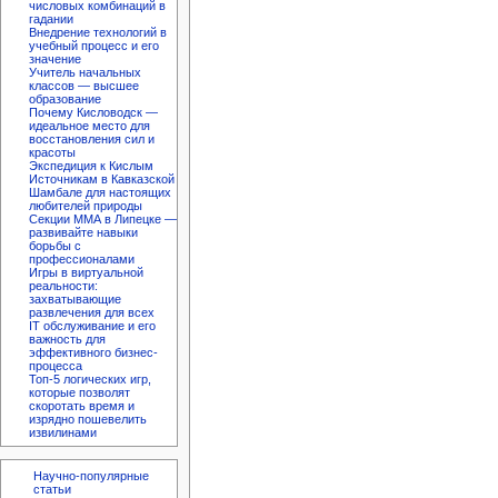
числовых комбинаций в
гадании
Внедрение технологий в
учебный процесс и его
значение
Учитель начальных
классов — высшее
образование
Почему Кисловодск —
идеальное место для
восстановления сил и
красоты
Экспедиция к Кислым
Источникам в Кавказской
Шамбале для настоящих
любителей природы
Секции ММА в Липецке —
развивайте навыки
борьбы с
профессионалами
Игры в виртуальной
реальности:
захватывающие
развлечения для всех
IT обслуживание и его
важность для
эффективного бизнес-
процесса
Топ-5 логических игр,
которые позволят
скоротать время и
изрядно пошевелить
извилинами
Научно-популярные
статьи