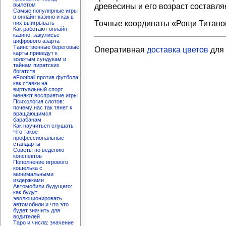
вылетом
древесины и его возраст составляе
Самые популярные игры
в онлайн-казино и как в
Точные координаты «Рощи Титанов
них выигрывать
Как работают онлайн-
казино: закулисье
цифрового азарта
Таинственные береговые
Оперативная
доставка цветов
для
карты приведут к
золотым сундукам и
тайнам пиратских
богатств
eFootball против футбола:
как ставки на
виртуальный спорт
меняют восприятие игры
Психология слотов:
почему нас так тянет к
вращающимся
барабанам
Как научиться слушать
Что такое
профессиональные
стандарты
Советы по ведению
конспектов
Пополнение игрового
кошелька с
минимальными
издержками
Автомобили будущего:
как будут
эволюционировать
автомобили и что это
будет значить для
водителей
Таро и числа: значение