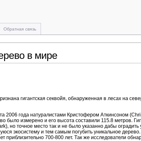
Обратная связь
ерево в мире
изнана гигантская секвойя, обнаруженная в лесах на севе
а 2006 года натуралистами Кристофером Аткинсоном (Chris 
во было измерено и его высота составили 115.8 метров. Ги
rk), но точное место так и не было указанно дабы оградит
уюся экосистему и тем самым погубить уникальное дерево.
яет приблизительно 700-800 лет. Так же исследователи об