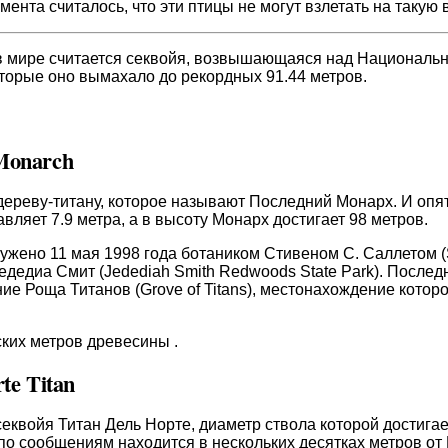
ента считалось, что эти птицы не могут взлетать на такую 
 мире считается секвойя, возвышающаяся над Национальны
которые оно вымахало до рекордных 91.44 метров.
Monarch
дереву-титану, которое называют Последний Монарх. И опя
вляет 7.9 метра, а в высоту Монарх достигает 98 метров.
ужено 11 мая 1998 года ботаником Стивеном С. Саллетом (S
едедиа Смит (Jedediah Smith Redwoods State Park). После
ние Роща Титанов (Grove of Titans), местонахождение котор
ких метров древесины .
te Titan
квойя Титан Дель Норте, диаметр ствола которой достигает 
 по сообщениям находится в нескольких десятках метров о