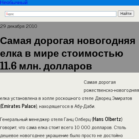
Необычный
29 декабря 2010
Самая дорогая новогодняя
елка в мире стоимостью
11.6 млн. долларов
Самая дорогая
рожественско-новогодняя
елка установлена в холле роскошного отеле Дворец Эмиратов
(
Emirates Palace
), находящегося в Абу-Даби.
Генеральный менеджер отеля Ганц Олберц (
Hans Olbertz
)
говорит, что сама елка стоит всего 10 000 долларов. Столь
дешевое новогоднее украшение было просто не достойно