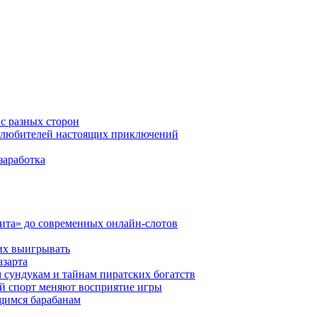
 с разных сторон
ля любителей настоящих приключений
заработка
ита» до современных онлайн-слотов
их выигрывать
азарта
 сундукам и тайнам пиратских богатств
ный спорт меняют восприятие игры
ющимся барабанам