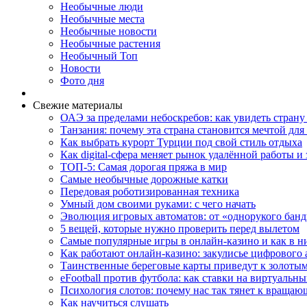
Необычные люди
Необычные места
Необычные новости
Необычные растения
Необычный Топ
Новости
Фото дня
Свежие материалы
ОАЭ за пределами небоскребов: как увидеть страну
Танзания: почему эта страна становится мечтой д
Как выбрать курорт Турции под свой стиль отдыха
Как digital-сфера меняет рынок удалённой работы и 
ТОП-5: Самая дорогая пряжа в мир
Самые необычные дорожные катки
Передовая роботизированная техника
Умный дом своими руками: с чего начать
Эволюция игровых автоматов: от «однорукого банд
5 вещей, которые нужно проверить перед вылетом
Самые популярные игры в онлайн-казино и как в н
Как работают онлайн-казино: закулисье цифрового 
Таинственные береговые карты приведут к золотым
eFootball против футбола: как ставки на виртуаль
Психология слотов: почему нас так тянет к враща
Как научиться слушать