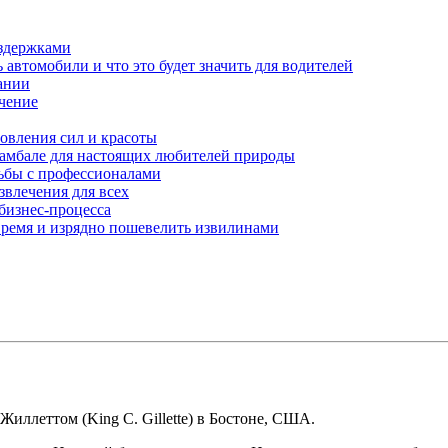
здержками
автомобили и что это будет значить для водителей
ании
ачение
овления сил и красоты
амбале для настоящих любителей природы
ьбы с профессионалами
звлечения для всех
бизнес-процесса
 время и изрядно пошевелить извилинами
Жиллеттом (King C. Gillette) в Бостоне, США.