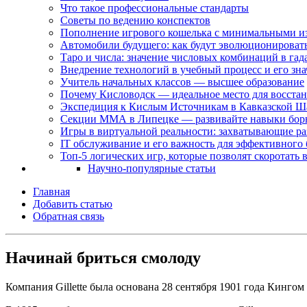
Что такое профессиональные стандарты
Советы по ведению конспектов
Пополнение игрового кошелька с минимальными и
Автомобили будущего: как будут эволюционировать 
Таро и числа: значение числовых комбинаций в гад
Внедрение технологий в учебный процесс и его зн
Учитель начальных классов — высшее образование
Почему Кисловодск — идеальное место для восстан
Экспедиция к Кислым Источникам в Кавказской Ш
Секции ММА в Липецке — развивайте навыки бор
Игры в виртуальной реальности: захватывающие ра
IT обслуживание и его важность для эффективного 
Топ-5 логических игр, которые позволят скоротать
Научно-популярные статьи
Главная
Добавить статью
Обратная связь
Начинай бриться смолоду
Компания Gillette была основана 28 сентября 1901 года Кингом 