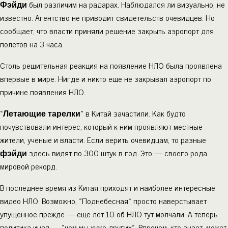
Фэйди
был различим на радарах. Наблюдался ли визуально, не
известно. Агентство не приводит свидетельств очевидцев. Но
сообщает, что власти приняли решение закрыть аэропорт для
полетов на 3 часа.
Столь решительная реакция на появление НЛО была проявлена
впервые в мире. Нигде и никто еще не закрывал аэропорт по
причине появления НЛО.
«
Летающие тарелки
» в Китай зачастили. Как будто
почувствовали интерес, который к ним проявляют местные
жители, ученые и власти. Если верить очевидцам, то разные
фэйди
здесь видят по 300 штук в год. Это — своего рода
мировой рекорд.
В последнее время из Китая приходят и наиболее интересные
видео НЛО. Возможно, «Поднебесная» просто наверстывает
упущенное прежде — еще лет 10 об НЛО тут молчали. А теперь
политика иная — «чем мы хуже других». Впрочем, кто знает, может