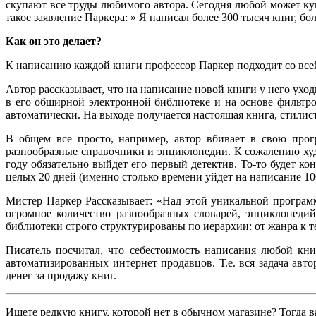
скупают все труды любимого автора. Сегодня любой может куп
такое заявление Паркера: » Я написал более 300 тысяч книг, б
Как он это делает?
К написанию каждой книги профессор Паркер подходит со всей о
Автор рассказывает, что на написание новой книги у него уход
в его обширной электронной библиотеке и на основе фильтро
автоматически. На выходе получается настоящая книга, стилист
В общем все просто, например, автор вбивает в свою прог
разнообразные справочники и энциклопедии. К сожалению худ
году обязательно выйдет его первый детектив. То-то будет к
целых 20 дней (именно столько времени уйдет на написание 1
Мистер Паркер Рассказывает: «Над этой уникальной программо
огромное количество разнообразных словарей, энциклопеди
библиотеки строго структурированы по иерархии: от жанра к те
Писатель посчитал, что себестоимость написания любой кн
автоматизированных интернет продавцов. Т.е. вся задача авто
денег за продажу книг.
Ищете редкую книгу, которой нет в обычном магазине? Тогда в