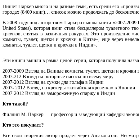
Пишет Паркер много и на разные темы, есть среди его «произве
городах (8400 книг)… список можно продолжать до бесконечно
В 2008 году под авторством Паркера вышла книга «2007-2009 Вз
United States), которая вмиг стала бесцеллером туалетного 
крючков, снятых в различных ракурсах. Это произведение «и
комнаты, туалет, щетки и крючки в Китае», еще через неде
комнаты, туалет, щетки и крючки в Индии».
Эти книги вышли в рамка целой серии, которая получила назва
2007-2009 Взгляд на Ванные комнаты, туалет, щетки и крючк
2007-212 Взгляд на роторные насосы по всему миру
2007-2012 Взгляд на сумки для гольфа в Индии
2007- 2012 Взгляд на крекеры «китайская креветка» в Японии
2007-2012 Взгляд на замороженную спаржу в Индии
Кто такой?
Филлип М. Паркер — профессор и заведующий кафедры эконо
Кто это покупает?
Все свои творения автор продает через Amazon.com. Несмот