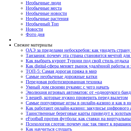
Необычные люди
Необычные места
Необычные новости
Необычные растения
Необычный Топ
Новости
Фото дня
Свежие материалы
ОАЭ за пределами небоскребов: как увидеть страну
Танзания: почему эта страна становится мечтой д
Как выбрать курорт Турции под свой стиль отдыха
Как digital-сфера меняет рынок удалённой работы и 
ТОП-5: Самая дорогая пряжа в мир
Самые необычные дорожные катки
Передовая роботизированная техника
Умный дом своими руками: с чего начать
Эволюция игровых автоматов: от «однорукого банд
5 вещей, которые нужно проверить перед вылетом
Самые популярные игры в онлайн-казино и как в н
Как работают онлайн-казино: закулисье цифрового 
Таинственные береговые карты приведут к золотым
eFootball против футбола: как ставки на виртуаль
Психология слотов: почему нас так тянет к враща
Как научиться слушать