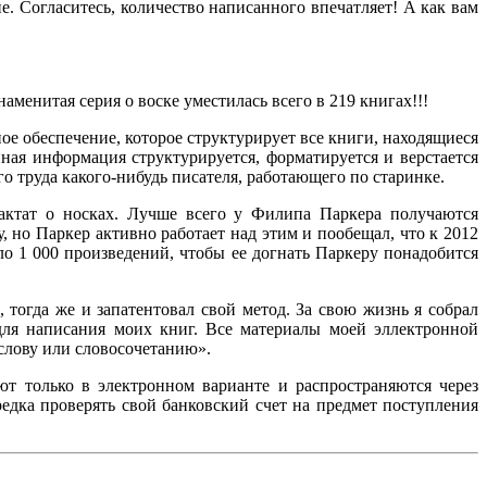
. Согласитесь, количество написанного впечатляет! А как вам
менитая серия о воске уместилась всего в 219 книгах!!!
ное обеспечение, которое структурирует все книги, находящиеся
ная информация структурируется, форматируется и верстается
о труда какого-нибудь писателя, работающего по старинке.
актат о носках. Лучше всего у Филипа Паркера получаются
но Паркер активно работает над этим и пообещал, что к 2012
ло 1 000 произведений, чтобы ее догнать Паркеру понадобится
 тогда же и запатентовал свой метод. За свою жизнь я собрал
для написания моих книг. Все материалы моей эллектронной
 слову или словосочетанию».
т только в электронном варианте и распространяются через
зредка проверять свой банковский счет на предмет поступления