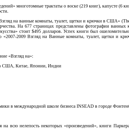
дений» многотомные трактаты о воске (219 книг), капусте (6 книг
сти.
гляд на ванные комнаты, туалет, щетки и крючки в США» (The 200
творчества. На 677 страницах представлены фотографии ванных 
скусства» стоит $495 долларов. Успех книги был ошеломительн
лю «2007-2009 Взгляд на Ванные комнаты, туалет, щетки и кр
ние «Взгляд на»:
и в США, Китае, Японии, Индии
мики в международной школе бизнеса INSEAD в городе Фонтен
ря на всю нелепость некоторых «произведений», книги Паркер