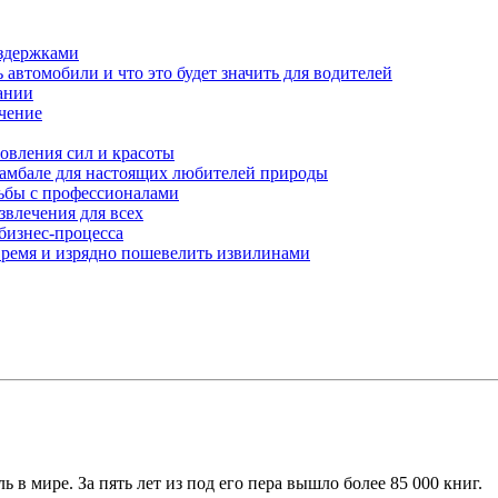
здержками
автомобили и что это будет значить для водителей
ании
ачение
овления сил и красоты
амбале для настоящих любителей природы
ьбы с профессионалами
звлечения для всех
бизнес-процесса
 время и изрядно пошевелить извилинами
 в мире. За пять лет из под его пера вышло более 85 000 книг.