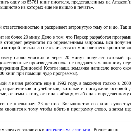
ить одну из 85761 книг писателя, представленных на Amazon’не
ольшинство из которых еще не вышло в печать».
тветственностью и раскрывает затронутую тему от и до. Так зна
ит не более 20 мину. Дело в том, что Паркер разработал програм
в отбирает результаты по определенным запросам. Вся получен
а которой нисколько не отличается от многолетнего кропотливог
рамму слово «носки» и через 20 минут получает готовый тр
ожественные произведения пока не поддаются машинному перу, 
онкуренция Донцовой! Кстати наша землячка написало всего око
000 книг при помощи чудо программы).
й я начал работать еще в 1992 году, а закончил только в 2000,
й, справочников и учебников, которые и послужили основой 
ме, от темы к типу, от типа к абзацу, от абзаца к определенному
иги не превышает 23 центов. Большинство его книг существую
ра сводится к тому, чтобы вбить в программу слово, а затем и
ам следует заглянуть в
интернет-магазин книг
Premieram.ru.