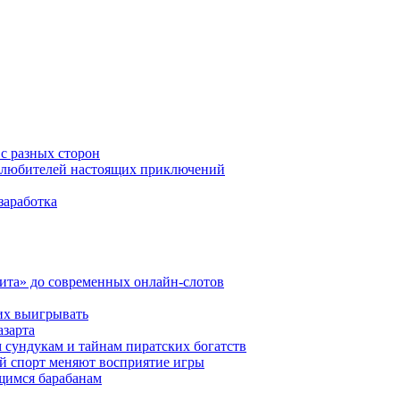
 с разных сторон
ля любителей настоящих приключений
заработка
ита» до современных онлайн-слотов
их выигрывать
азарта
 сундукам и тайнам пиратских богатств
ный спорт меняют восприятие игры
ющимся барабанам