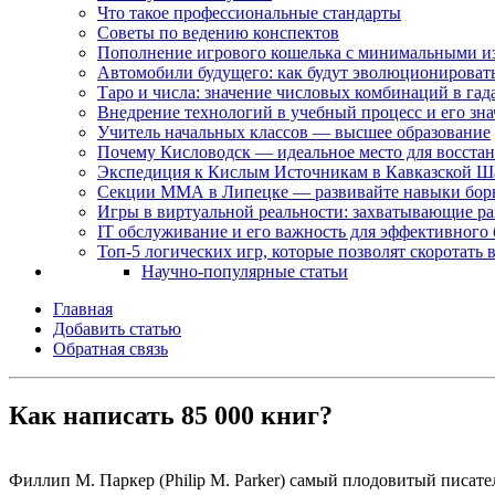
Что такое профессиональные стандарты
Советы по ведению конспектов
Пополнение игрового кошелька с минимальными и
Автомобили будущего: как будут эволюционировать 
Таро и числа: значение числовых комбинаций в гад
Внедрение технологий в учебный процесс и его зн
Учитель начальных классов — высшее образование
Почему Кисловодск — идеальное место для восстан
Экспедиция к Кислым Источникам в Кавказской Ш
Секции ММА в Липецке — развивайте навыки бор
Игры в виртуальной реальности: захватывающие ра
IT обслуживание и его важность для эффективного 
Топ-5 логических игр, которые позволят скоротать
Научно-популярные статьи
Главная
Добавить статью
Обратная связь
Как написать 85 000 книг?
Филлип М. Паркер (Philip M. Parker) самый плодовитый писатель