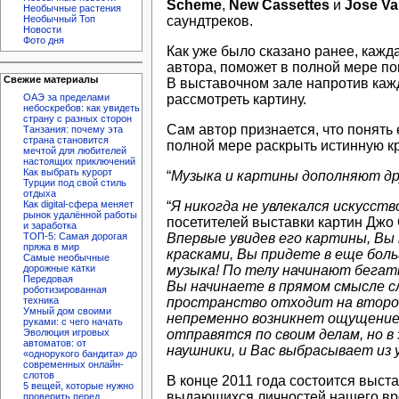
Scheme
,
New Cassettes
и
Jose Va
Необычные растения
саундтреков.
Необычный Топ
Новости
Фото дня
Как уже было сказано ранее, каж
автора, поможет в полной мере по
Свежие материалы
В выставочном зале напротив каж
рассмотреть картину.
ОАЭ за пределами
небоскребов: как увидеть
страну с разных сторон
Сам автор признается, что понять 
Танзания: почему эта
страна становится
полной мере раскрыть истинную кр
мечтой для любителей
настоящих приключений
Как выбрать курорт
“
Музыка и картины дополняют друг
Турции под свой стиль
отдыха
“
Я никогда не увлекался искусст
Как digital-сфера меняет
рынок удалённой работы
посетителей выставки картин Дж
и заработка
Впервые увидев его картины, Вы
ТОП-5: Самая дорогая
пряжа в мир
красками, Вы придете в еще бол
Самые необычные
музыка! По телу начинают бегат
дорожные катки
Передовая
Вы начинаете в прямом смысле сл
роботизированная
пространство отходит на второй 
техника
Умный дом своими
непременно возникнет ощущение,
руками: с чего начать
отправятся по своим делам, но 
Эволюция игровых
автоматов: от
наушники, и Вас выбрасывает из
«однорукого бандита» до
современных онлайн-
слотов
В конце 2011 года состоится выст
5 вещей, которые нужно
выдающихся личностей нашего вре
проверить перед