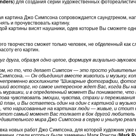
nders
) для создания серии художественных фотореалистич
дая картина Джо Симпсона сопровождается саундтреком, на
нять и прочувствовать картину.
дой картины висят наушники, одев которые Вы сможете одн
его творчество сможет только человек, не обделенный как сл
асоту его картин.
 друга, образуя одно целое, формируя визуально-звуково
вом, но то, что делает Симпсон — это просто удивительн
о Симпсона. —
Он объединил вместе живопись и музыку, ко
 непременно воскликните “Шикарные фотографии, фотогр
ьший восторг, но самое интересное ждет Вас, когда Вы 
ь мурашки, и в определенный момент Вы понимаете, что к
ова чувствовать эмоции, чувства, страхи и переживания
план, и Вы остаетесь один на один с картиной и музыко
 что нарисованные на картинах люди — живые, и стоит н
в этот самый момент Вас толкает в бок другой любитель
 удивительного мира Джо Симпсона в серую и унылую реа
авка новых работ Джо Симпсона, для которой художник уже
мени, среди которых были замечены Марк Ронсон (
Mark R