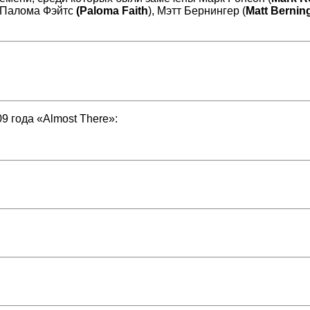
, Палома Фэйтс
(Paloma Faith
), Мэтт Бернингер (
Matt Bernin
9 года «Almost There»: