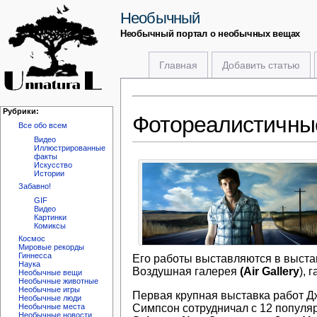
Необычный
Необычный портал о необычных вещах
Главная
Добавить статью
Рубрики:
Фотореалистичны
Все обо всем
Видео
Иллюстрированные
факты
Искусство
Истории
Забавно!
GIF
Видео
Картинки
Комиксы
Космос
Мировые рекорды
Гиннесса
Его работы выставляются в выста
Наука
Воздушная галерея
(Air Gallery
), 
Необычные вещи
Необычные животные
Необычные игры
Первая крупная выставка работ Д
Необычные люди
Симпсон сотрудничал с 12 попул
Необычные места
Необычные новости