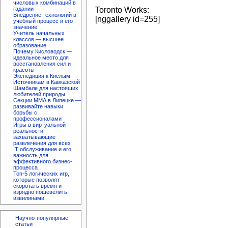
числовых комбинаций в
Toronto Works:
гадании
Внедрение технологий в
[nggallery id=255]
учебный процесс и его
значение
Учитель начальных
классов — высшее
образование
Почему Кисловодск —
идеальное место для
восстановления сил и
красоты
Экспедиция к Кислым
Источникам в Кавказской
Шамбале для настоящих
любителей природы
Секции ММА в Липецке —
развивайте навыки
борьбы с
профессионалами
Игры в виртуальной
реальности:
захватывающие
развлечения для всех
IT обслуживание и его
важность для
эффективного бизнес-
процесса
Топ-5 логических игр,
которые позволят
скоротать время и
изрядно пошевелить
извилинами
Научно-популярные
статьи