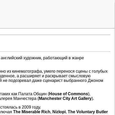
 – английский художник, работающий в жанре
но из кинематографа, умело перенося сцены с голубых
увиденное, а расширяет и раскрывает смысловую
ой не подозревал даже сценарист выбранного Джоном
таких как Палата Общин (
House of Commons
),
алерея Манчестера (
Manchester City Art Gallery
).
остоялась в 2009 году.
включая
The Miserable Rich
,
Nizlopi
,
The Voluntary Butler