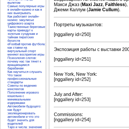
вылетом
Макси Джаз (
Maxi Jazz
,
Faithless
)
Самые популярные игры
Джеми Каллум (
Jamie Cullum
).
в онлайн-казино и как в
них выигрывать
Как работают онлайн-
казино: закулисье
цифрового азарта
Портреты музыкантов:
Таинственные береговые
карты приведут к
[nggallery id=250]
золотым сундукам и
тайнам пиратских
богатств
eFootball против футбола:
как ставки на
Экспозиция работы с выставки 200
виртуальный спорт
меняют восприятие игры
Психология слотов:
[nggallery id=251]
почему нас так тянет к
вращающимся
барабанам
Как научиться слушать
New York, New York:
Что такое
[nggallery id=252]
профессиональные
стандарты
Советы по ведению
конспектов
Пополнение игрового
July and After:
кошелька с
[nggallery id=253]
минимальными
издержками
Автомобили будущего:
как будут
эволюционировать
Commissions:
автомобили и что это
[nggallery id=254]
будет значить для
водителей
Таро и числа: значение