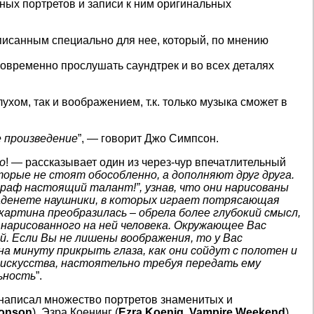
ных портретов и записи к ним оригинальных
писанным специально для нее, который, по мнению
овременно прослушать саундтрек и во всех деталях
ухом, так и воображением, т.к. только музыка сможет в
е произведение
”, — говорит Джо Симпсон.
о
! — рассказывает один из через-чур впечатлительный
торые не стоят обособленно, а дополняют друг друга.
аф настоящий талант!”, узнав, что они нарисованы
наденете наушники, в которых играет потрясающая
артина преобразилась – обрела более глубокий смысл,
 нарисованного на ней человека. Окружающее Вас
й. Если Вы не лишены воображения, то у Вас
а минуту прикрыть глаза, как они сойдут с полотен и
 искусства, настоятельно требуя передать ему
льность
”.
 написал множество портретов знаменитых и
onson
), Эзра Коенинг (
Ezra Koenig
,
Vampire Weekend
),