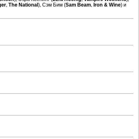
ger
,
The National
), Сэм Бим (
Sam Beam
,
Iron & Wine
) и