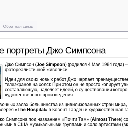
Обратная связь
е портреты Джо Симпсона
Джо Симпсон (
Joe Simpson
) (родился 4 Мая 1984 года)
фотореалистичной живописи.
Идеи для своих новых работ Джо черпает преимуществен
телеэкранов на холст. При этом он не просто копирует 
составляющую, наделяет идеей, о существовании котор
художественного произведения.
вочных залах большинства из цивилизованных стран мира, 
галерея «
The Hospital
» в Ковент-Гарден и художественная г
жо Симпсона под названием «Почти Там» (
Almost There
) с
ярными в США музыкальными группами и соло артистами (