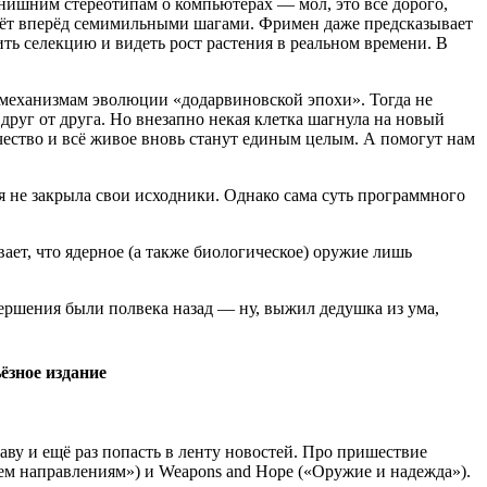
нишним стереотипам о компьютерах — мол, это всё дорого,
 идёт вперёд семимильными шагами. Фримен даже предсказывает
ть селекцию и видеть рост растения в реальном времени. В
м механизмам эволюции «додарвиновской эпохи». Тогда не
руг от друга. Но внезапно некая клетка шагнула на новый
ечество и всё живое вновь станут единым целым. А помогут нам
 не закрыла свои исходники. Однако сама суть программного
ет, что ядерное (а также биологическое) оружие лишь
вершения были полвека назад — ну, выжил дедушка из ума,
ёзное издание
лаву и ещё раз попасть в ленту новостей. Про пришествие
всем направлениям») и Weapons and Hope («Оружие и надежда»).