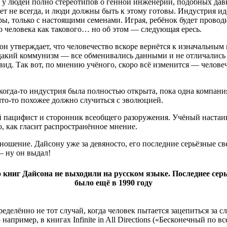
о у людей полно стереотипов о генной инженерии, подобных дав
удет не всегда, и люди должны быть к этому готовы. Индустрия
, только с настоящими семенами. Играя, ребёнок будет проводи
 человека как такового… но об этом — следующая ересь.
он утверждает, что человечество вскоре вернётся к изначальны
дакий коммунизм — все обменивались данными и не отличались д
 вид. Так вот, по мнению учёного, скоро всё изменится — челов
огда-то индустрия была полностью открыта, пока одна компания
что-то похожее должно случиться с эволюцией.
пацифист и сторонник всеобщего разоружения. Учёный настаива
, как гласит распространённое мнение.
ношение. Дайсону уже за девяносто, его последние серьёзные с
— ну он выдал!
книг Дайсона не выходили на русском языке. Последнее серь
было ещё в 1990 году
еделённо не тот случай, когда человек пытается зацепиться за с
апример, в книгах Infinite in All Directions («Бесконечный по 