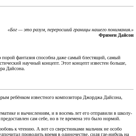
«Бог — это разум, переросший границы нашего понимания.»
Фримен Дайсон
ко порой фантазия способна даже самый блестящий, самый
тический научный концепт. Этот концепт известен больше,
ера Дайсона.
торым ребёнком известного композитора Джорджа Дайсона,
матике и вычислениям, и в восемь лет его отправили в школу-
редоставлен сам себе, но в те времена это было нормой.
юбовь к чтению. А вот со сверстниками мальчик не особо
дпочитал проводить время в одиночестве, сидя где-нибудь на