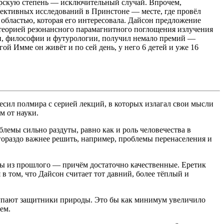
орскую степень — исключительный случай. Впрочем,
пективных исследований в Принстоне — месте, где провёл
бластью, которая его интересовала. Дайсон предложение
д теорией резонансного парамагнитного поглощения излучения
ии, философии и футурологии, получил немало премий —
ой Имме он живёт и по сей день, у него 6 детей и уже 16
лесил полмира с серией лекций, в которых излагал свои мысли
м от науки.
лемы сильно раздуты, равно как и роль человечества в
 гораздо важнее решить, например, проблемы перенаселения и
ты из прошлого — причём достаточно качественные. Еретик
в том, что Дайсон считает тот давний, более тёплый и
ступают защитники природы. Это бы как минимум увеличило
ем.