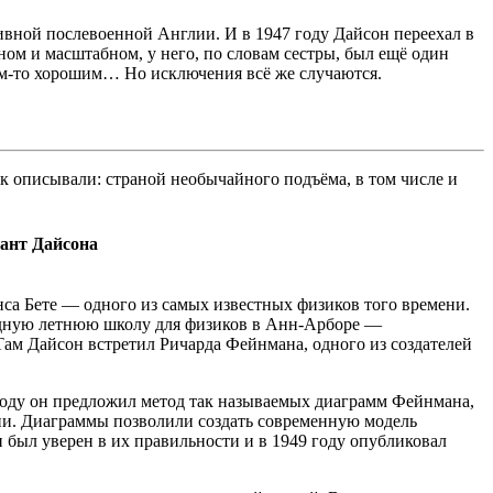
сивной послевоенной Англии. И в 1947 году Дайсон переехал в
м и масштабном, у него, по словам сестры, был ещё один
ем-то хорошим… Но исключения всё же случаются.
к описывали: страной необычайного подъёма, в том числе и
ант Дайсона
са Бете — одного из самых известных физиков того времени.
годную летнюю школу для физиков в Анн-Арборе —
Там Дайсон встретил Ричарда Фейнмана, одного из создателей
 году он предложил метод так называемых диаграмм Фейнмана,
ени. Диаграммы позволили создать современную модель
был уверен в их правильности и в 1949 году опубликовал