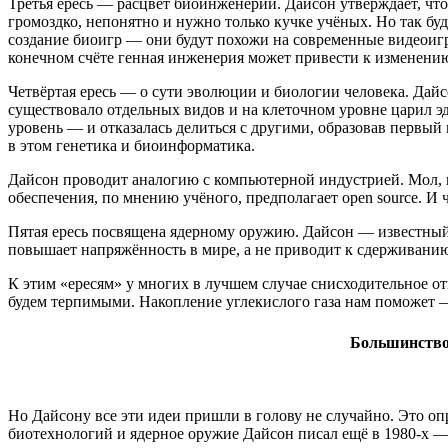
Третья ересь — расцвет биоинженерии. Дайсон утверждает, чт
громоздко, непонятно и нужно только кучке учёных. Но так б
создание биоигр — они будут похожи на современные видеоигры
конечном счёте генная инженерия может привести к изменению
Четвёртая ересь — о сути эволюции и биологии человека. Дайс
существовало отдельных видов и на клеточном уровне царил э
уровень — и отказалась делиться с другими, образовав первый
в этом генетика и биоинформатика.
Дайсон проводит аналогию с компьютерной индустрией. Мол, к
обеспечения, по мнению учёного, предполагает open source. И 
Пятая ересь посвящена ядерному оружию. Дайсон — известный 
повышает напряжённость в мире, а не приводит к сдерживанию
К этим «ересям» у многих в лучшем случае снисходительное от
будем терпимыми. Накопление углекислого газа нам поможет 
Большинство 
Но Дайсону все эти идеи пришли в голову не случайно. Это опр
биотехнологий и ядерное оружие Дайсон писал ещё в 1980-х — н