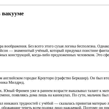
 вакууме
ра воображения. Без всего этого сухая логика бесполезна. Одна
айсон — знаменитый учёный, который придумал поистине фантас
табных конструкций, когда-либо предложенных человеком. Это сф
ом английском городке Кроуторн (графство Беркшир). Он был в
тника Милдред.
ах. Юный Фримен уже в раннем возрасте выказывал талант к мате
ени, появляясь дома лишь на каникулах. По сути, мальчик был п
 никаких трудностей с учёбой — сказалась привитая матерью л
 обожавшие тереть всем подряд лицо наждачкой. Поэтому он пре