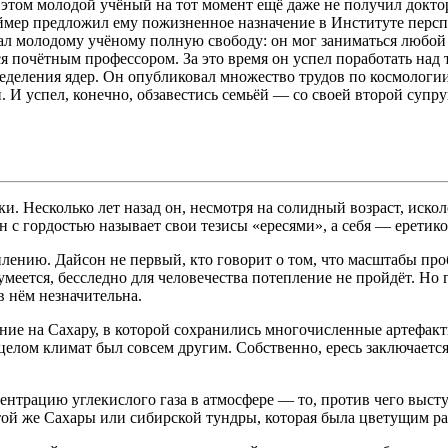
 этом молодой учёный на тот момент ещё даже не получил докт
геймер предложил ему пожизненное назначение в Институте перс
 молодому учёному полную свободу: он мог заниматься любой о
лся почётным профессором. За это время он успел поработать на
ределения ядер. Он опубликовал множество трудов по космолог
. И успел, конечно, обзавестись семьёй — со своей второй супруг
и. Несколько лет назад он, несмотря на солидный возраст, иско
 с гордостью называет свои тезисы «ересями», а себя — еретико
ению. Дайсон не первый, кто говорит о том, что масштабы проб
умеется, бесследно для человечества потепление не пройдёт. Но
в нём незначительна.
ние на Сахару, в которой сохранились многочисленные артефак
целом климат был совсем другим. Собственно, ересь заключается 
центрацию углекислого газа в атмосфере — то, против чего вы
той же Сахары или сибирской тундры, которая была цветущим ра