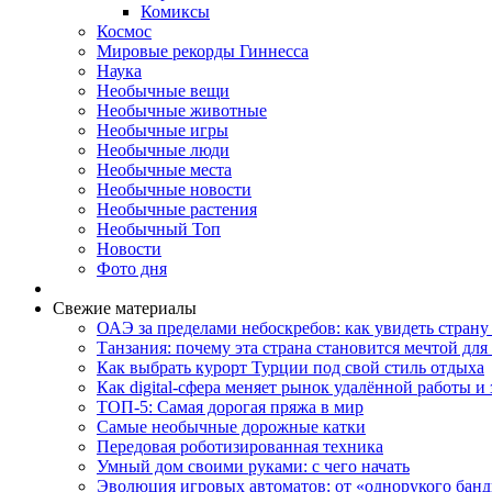
Комиксы
Космос
Мировые рекорды Гиннесса
Наука
Необычные вещи
Необычные животные
Необычные игры
Необычные люди
Необычные места
Необычные новости
Необычные растения
Необычный Топ
Новости
Фото дня
Свежие материалы
ОАЭ за пределами небоскребов: как увидеть страну
Танзания: почему эта страна становится мечтой д
Как выбрать курорт Турции под свой стиль отдыха
Как digital-сфера меняет рынок удалённой работы и 
ТОП-5: Самая дорогая пряжа в мир
Самые необычные дорожные катки
Передовая роботизированная техника
Умный дом своими руками: с чего начать
Эволюция игровых автоматов: от «однорукого банд