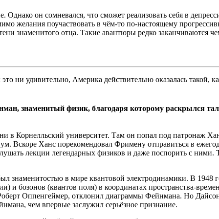
. Однако он сомневался, что сможет реализовать себя в депрес
 желания поучаствовать в чём-то по-настоящему прогрессивно
тени знаменитого отца. Такие авантюры редко заканчиваются ч
то ни удивительно, Америка действительно оказалась такой, ка
нман, знаменитый физик, благодаря которому раскрылся тал
и в Корнелльский университет. Там он попал под патронаж Хан
ый ум. Вскоре Ханс порекомендовал Фримену отправиться в еже
лушать лекции легендарных физиков и даже поспорить с ними. 
 был знаменитостью в мире квантовой электродинамики. В 1948
и) и бозонов (квантов поля) в координатах пространства-врем
Роберт Оппенгеймер, отклонил диаграммы Фейнмана. Но Дайсон 
йнмана, чем впервые заслужил серьёзное признание.