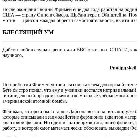
После окончания войны Фримен ещё два года работал на родине
США — страну Оппенгеймера, Шрёдингера и Эйнштейна. Помимо
мотив — Дайсон жаждал обрести самостоятельность, выйти из 
БЛЕСТЯЩИЙ УМ
Дайсон любил слушать репортажи BBC о жизни в США. И, как э
научного.
Ричард Фей
По прибытии Фримен устроился соискателем докторской степен
Бете быстро понял, что ему в ученики достался нетривиальн
пятинедельный праздник науки, где молодые учёные могли пос
американской атомной бомбы.
Фейнман, который был старше Дайсона всего на пять лет, уже
которые описывали взаимодействие фермионов (квантов матери
квантовой физики. Но один из патриархов тогдашней физики, 
работу, в которой смог математически обосновать выкладки Фе