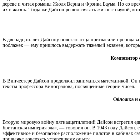
дереве и читая романы Жюля Верна и Фрэнка Баума. Но со вре
их в жизнь. Тогда же Дайсон решил связать жизнь с наукой, кот
В двенадцать лет Дайсону повезло: отца пригласили преподав
поблажек — ему пришлось выдержать тяжёлый экзамен, который
Композитор с
В Винчестере Дайсон продолжил заниматься математикой. Он п
тексты профессора Виноградова, посвящённые теории чисел.
Обложка и 
Вторую мировую войну пятнадцатилетний Дайсон встретил едв
Британская империя зла», — говорил он. В 1943 году Дайсон, 
эффективное и безопасное расположение пилотов в кабинах сам
привычке доверяясь устаревшему опыту.