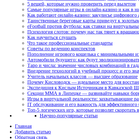
5 вещей, которые нужно проверить перед вылетом
Самые популярные игры в онлайн-казино и как в н
Как работают онлайн-казино: закулисье цифрового 
Таинственные береговые карты приведут к золотым
eFootball против футбола: как ставки на виртуаль
Психология слотов: почему нас так тянет к враща
Как научиться слушать
Что такое профессиональные стандарты
Советы по ведению конспектов
Пополнение игрового кошелька с минимальными и
Автомобили будущего: как будут эволюционировать 
Таро и числа: значение числовых комбинаций в гад
Внедрение технологий в учебный процесс и его зн
Учитель начальных классов — высшее образование
Почему Кисловодск — идеальное место для восстан
Экспедиция к Кислым Источникам в Кавказской Ш
Секции ММА в Липецке — развивайте навыки бор
Игры в виртуальной реальности: захватывающие ра
IT обслуживание и его важность для эффективного 
Топ-5 логических игр, которые позволят скоротать
Научно-популярные статьи
Главная
Добавить статью
Обратная связь