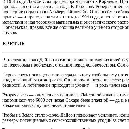
В 1951 году Дайсон стал профессором физики в Корнелле. При
преподавал он там всего два года. В 1953 году Роберт Оппен
последние годы жизни Альберт Эйнштейн. Оппенгеймер обещал
принял — и преподавал там вплоть до 1994 года, а после оста
металлами и над теориями магнетизма и энергетического расп
Нобелевская, правда, всё же обошла великого учёного стороной
внуков.
ЕРЕТИК
В последние годы Дайсон активно занялся популяризацией наук
по некоторым проблемам, стоящим перед человечеством. Сам он
Первая ересь посвящена многострадальному глобальному потепл
«надвигающийся катастрофе». Он, впрочем, оговаривается: раз
бедности. А потепление приходит и уходит — и роль человека 
Вторая ересь — климатические циклы. Дайсон обращает внима
напоминает, что 6000 лет назад Сахара была влажной — да и в 
влажный климат лучше, нежели нынешний.
Чтобы на Земле стало жарче, Дайсон призывает усиливать кон
размеры потенциальных сельскохозяйственных угодий за счёт 