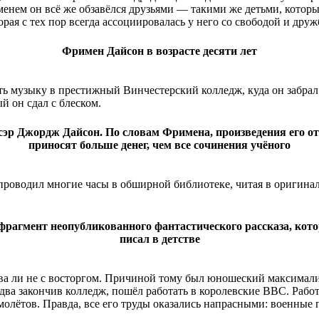
менем он всё же обзавёлся друзьями — такими же детьми, котор
орая с тех пор всегда ассоциировалась у него со свободой и друж
Фримен Дайсон в возрасте десяти лет
ать музыку в престижный Винчестерский колледж, куда он забра
 он сдал с блеском.
эр Джордж Дайсон. По словам Фримена, произведения его от
приносят больше денег, чем все сочинения учёного
роводил многие часы в обширной библиотеке, читая в оригинал
фрагмент неопубликованного фантастического рассказа, кот
писал в детстве
а ли не с восторгом. Причиной тому был юношеский максимализ
едва закончив колледж, пошёл работать в королевские ВВС. Раб
олётов. Правда, все его труды оказались напрасными: военные п