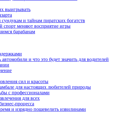
их выигрывать
азарта
 сундукам и тайнам пиратских богатств
ный спорт меняют восприятие игры
ющимся барабанам
здержками
автомобили и что это будет значить для водителей
ании
ачение
овления сил и красоты
амбале для настоящих любителей природы
ьбы с профессионалами
звлечения для всех
бизнес-процесса
 время и изрядно пошевелить извилинами