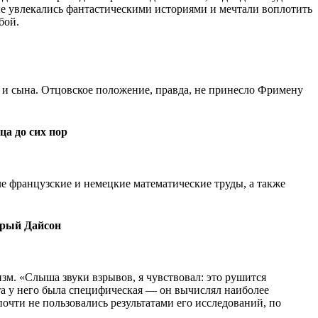
ые увлекались фантастическими историями и мечтали воплотить
бой.
л и сына. Отцовское положение, правда, не принесло Фримену
ца до сих пор
е французские и немецкие математические труды, а также
орый Дайсон
м. «Слыша звуки взрывов, я чувствовал: это рушится
ота у него была специфическая — он вычислял наиболее
очти не пользовались результатами его исследований, по