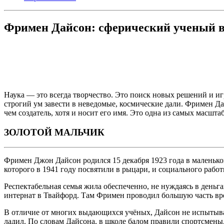
Фримен Дайсон: сферический ученый в
Наука — это всегда творчество. Это поиск новых решений и иг
строгий ум завести в неведомые, космические дали. Фримен Д
чем создатель, хотя и носит его имя. Это одна из самых масш
ЗОЛОТОЙ МАЛЬЧИК
Фримен Джон Дайсон родился 15 декабря 1923 года в маленьк
которого в 1941 году посвятили в рыцари, и социального рабо
Респектабельная семья жила обеспеченно, не нуждаясь в деньг
интернат в Твайфорд. Там Фримен проводил большую часть врем
В отличие от многих выдающихся учёных, Дайсон не испытывал
ладил. По словам Дайсона, в школе балом правили спортсмены,