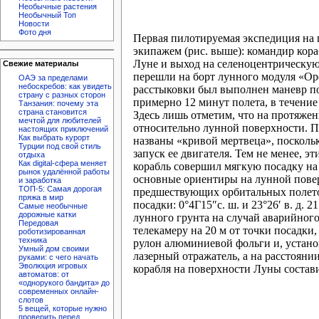
Необычные растения
Необычный Топ
Новости
Фото дня
Первая пилотируемая экспедиция на п
экипажем (рис. выше): командир кор
Луне и выход на селеноцентрическую
Свежие материалы
перешли на борт лунного модуля «Оре
ОАЭ за пределами
небоскребов: как увидеть
расстыковки был выполнен маневр по
страну с разных сторон
примерно 12 минут полета, в течени
Танзания: почему эта
страна становится
Здесь лишь отметим, что на протяже
мечтой для любителей
относительно лунной поверхности. П
настоящих приключений
Как выбрать курорт
названы «кривой мертвеца», поскольк
Турции под свой стиль
запуск ее двигателя. Тем не менее, 
отдыха
Как digital-сфера меняет
корабль совершил мягкую посадку на 
рынок удалённой работы
основные ориентиры на лунной повер
и заработка
ТОП-5: Самая дорогая
предшествующих орбитальных полето
пряжа в мир
посадки: 0°4Г15″с. ш. и 23°26′ в. д.
Самые необычные
дорожные катки
лунного грунта на случай аварийног
Передовая
телекамеру на 20 м от точки посадк
роботизированная
техника
рулон алюминиевой фольги и, установ
Умный дом своими
лазерный отражатель, а на расстояни
руками: с чего начать
Эволюция игровых
корабля на поверхности Луны состави
автоматов: от
«однорукого бандита» до
современных онлайн-
слотов
5 вещей, которые нужно
проверить перед