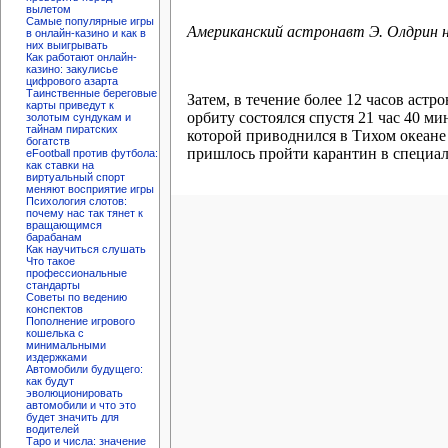
вылетом
Самые популярные игры
Американский астронавт Э. Олдрин 
в онлайн-казино и как в
них выигрывать
Как работают онлайн-
казино: закулисье
цифрового азарта
Таинственные береговые
Затем, в течение более 12 часов аст
карты приведут к
орбиту состоялся спустя 21 час 40 
золотым сундукам и
тайнам пиратских
которой приводнился в Тихом океане 
богатств
пришлось пройти карантин в специа
eFootball против футбола:
как ставки на
виртуальный спорт
меняют восприятие игры
Психология слотов:
почему нас так тянет к
вращающимся
барабанам
Как научиться слушать
Что такое
профессиональные
стандарты
Советы по ведению
конспектов
Пополнение игрового
кошелька с
минимальными
издержками
Автомобили будущего:
как будут
эволюционировать
автомобили и что это
будет значить для
водителей
Таро и числа: значение