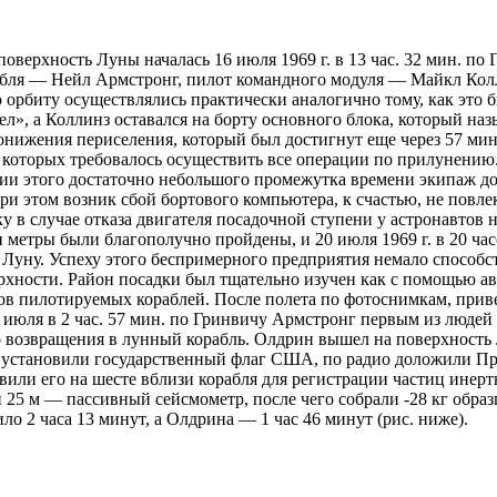
оверхность Луны началась 16 июля 1969 г. в 13 час. 32 мин. по
абля — Нейл Армстронг, пилот командного модуля — Майкл Кол
 орбиту осуществлялись практически аналогично тому, как это
л», а Коллинз оставался на борту основного блока, который наз
нижения периселения, который был достигнут еще через 57 мину
е которых требовалось осуществить все операции по прилунению
нии этого достаточно небольшого промежутка времени экипаж д
ри этом возник сбой бортового компьютера, к счастью, не повл
у в случае отказа двигателя посадочной ступени у астронавтов 
эти метры были благополучно пройдены, и 20 июля 1969 г. в 20 
Луну. Успеху этого беспримерного предприятия немало способст
хности. Район посадки был тщательно изучен как с помощью ав
в пилотируемых кораблей. После полета по фотоснимкам, прив
 21 июля в 2 час. 57 мин. по Гринвичу Армстронг первым из люде
о возвращения в лунный корабль. Олдрин вышел на поверхность 
и, установили государственный флаг США, по радио доложили П
или его на шесте вблизи корабля для регистрации частиц инертн
и 25 м — пассивный сейсмометр, после чего собрали -28 кг обр
ло 2 часа 13 минут, а Олдрина — 1 час 46 минут (рис. ниже).