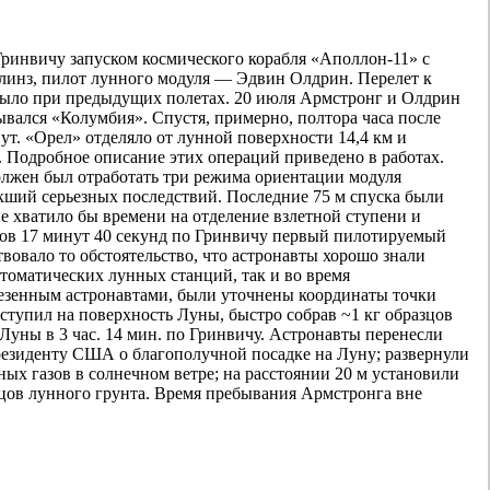
 Гринвичу запуском космического корабля «Аполлон-11» с
линз, пилот лунного модуля — Эдвин Олдрин. Перелет к
 было при предыдущих полетах. 20 июля Армстронг и Олдрин
ывался «Колумбия». Спустя, примерно, полтора часа после
т. «Орел» отделяло от лунной поверхности 14,4 км и
. Подробное описание этих операций приведено в работах.
олжен был отработать три режима ориентации модуля
екший серьезных последствий. Последние 75 м спуска были
не хватило бы времени на отделение взлетной ступени и
часов 17 минут 40 секунд по Гринвичу первый пилотируемый
вовало то обстоятельство, что астронавты хорошо знали
томатических лунных станций, так и во время
езенным астронавтами, были уточнены координаты точки
й ступил на поверхность Луны, быстро собрав ~1 кг образцов
Луны в 3 час. 14 мин. по Гринвичу. Астронавты перенесли
резиденту США о благополучной посадке на Луну; развернули
ых газов в солнечном ветре; на расстоянии 20 м установили
азцов лунного грунта. Время пребывания Армстронга вне