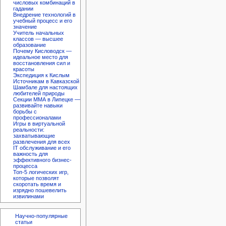
числовых комбинаций в
гадании
Внедрение технологий в
учебный процесс и его
значение
Учитель начальных
классов — высшее
образование
Почему Кисловодск —
идеальное место для
восстановления сил и
красоты
Экспедиция к Кислым
Источникам в Кавказской
Шамбале для настоящих
любителей природы
Секции ММА в Липецке —
развивайте навыки
борьбы с
профессионалами
Игры в виртуальной
реальности:
захватывающие
развлечения для всех
IT обслуживание и его
важность для
эффективного бизнес-
процесса
Топ-5 логических игр,
которые позволят
скоротать время и
изрядно пошевелить
извилинами
Научно-популярные
статьи