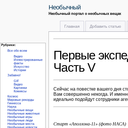
Необычный
Необычный портал о необычных вещах
Главная
Добавить статью
Рубрики:
Первые экспе
Все обо всем
Видео
Иллюстрированные
Часть V
факты
Искусство
Истории
Забавно!
GIF
Видео
Картинки
Сейчас на повестке вашего дня сто
Комиксы
Вам совершенно некогда. И именно
Космос
идеально подойдут сотрудники аг
Мировые рекорды
Гиннесса
Наука
Необычные вещи
Необычные животные
Необычные игры
Необычные люди
Старт «Аполлона-11» (фото НАСА)
Необычные места
Необычные новости