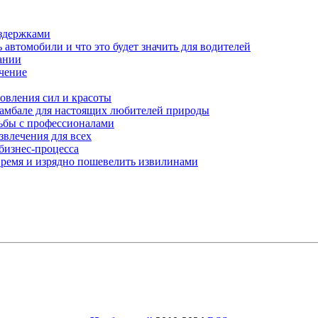
здержками
автомобили и что это будет значить для водителей
ании
ачение
овления сил и красоты
амбале для настоящих любителей природы
ьбы с профессионалами
звлечения для всех
бизнес-процесса
 время и изрядно пошевелить извилинами