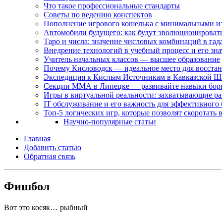
Что такое профессиональные стандарты
Советы по ведению конспектов
Пополнение игрового кошелька с минимальными и
Автомобили будущего: как будут эволюционировать 
Таро и числа: значение числовых комбинаций в гад
Внедрение технологий в учебный процесс и его зн
Учитель начальных классов — высшее образование
Почему Кисловодск — идеальное место для восстан
Экспедиция к Кислым Источникам в Кавказской Ш
Секции ММА в Липецке — развивайте навыки бор
Игры в виртуальной реальности: захватывающие ра
IT обслуживание и его важность для эффективного 
Топ-5 логических игр, которые позволят скоротать
Научно-популярные статьи
Главная
Добавить статью
Обратная связь
Фишбол
Вот это косяк… рыбный