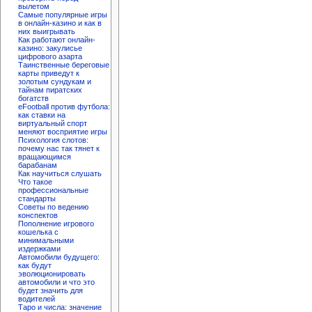
вылетом
Самые популярные игры
в онлайн-казино и как в
них выигрывать
Как работают онлайн-
казино: закулисье
цифрового азарта
Таинственные береговые
карты приведут к
золотым сундукам и
тайнам пиратских
богатств
eFootball против футбола:
как ставки на
виртуальный спорт
меняют восприятие игры
Психология слотов:
почему нас так тянет к
вращающимся
барабанам
Как научиться слушать
Что такое
профессиональные
стандарты
Советы по ведению
конспектов
Пополнение игрового
кошелька с
минимальными
издержками
Автомобили будущего:
как будут
эволюционировать
автомобили и что это
будет значить для
водителей
Таро и числа: значение