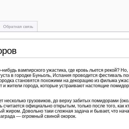
Обратная связь
оров
-нибудь вампирского ужастика, где кровь льется рекой? Но, 
уста в городке Буньоль, Испания проводится фестиваль по
родка становятся похожими на декорацию из фильма ужасов
т и жители города, которые устраивают настоящие помидо
ет несколько грузовиков, до верху забитых помидорами (ок
ль считается официально открытым, только после того, как 
й жиром. Довольно таки сложная задача и бывает, что начал
награда — огромный свиной окорок.