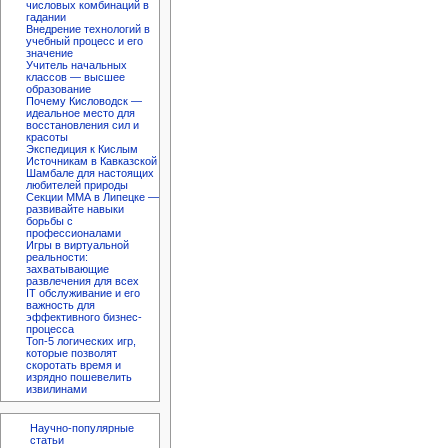
числовых комбинаций в
гадании
Внедрение технологий в
учебный процесс и его
значение
Учитель начальных
классов — высшее
образование
Почему Кисловодск —
идеальное место для
восстановления сил и
красоты
Экспедиция к Кислым
Источникам в Кавказской
Шамбале для настоящих
любителей природы
Секции ММА в Липецке —
развивайте навыки
борьбы с
профессионалами
Игры в виртуальной
реальности:
захватывающие
развлечения для всех
IT обслуживание и его
важность для
эффективного бизнес-
процесса
Топ-5 логических игр,
которые позволят
скоротать время и
изрядно пошевелить
извилинами
Научно-популярные
статьи