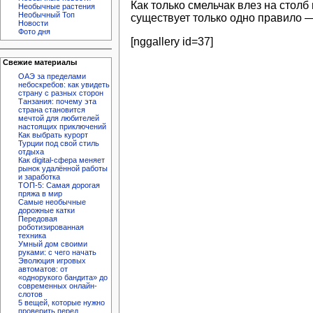
Как только смельчак влез на стол
Необычные растения
Необычный Топ
существует только одно правило —
Новости
Фото дня
[nggallery id=37]
Свежие материалы
ОАЭ за пределами
небоскребов: как увидеть
страну с разных сторон
Танзания: почему эта
страна становится
мечтой для любителей
настоящих приключений
Как выбрать курорт
Турции под свой стиль
отдыха
Как digital-сфера меняет
рынок удалённой работы
и заработка
ТОП-5: Самая дорогая
пряжа в мир
Самые необычные
дорожные катки
Передовая
роботизированная
техника
Умный дом своими
руками: с чего начать
Эволюция игровых
автоматов: от
«однорукого бандита» до
современных онлайн-
слотов
5 вещей, которые нужно
проверить перед