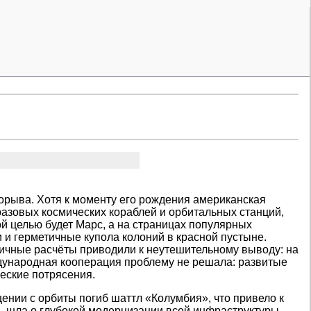
орыва. Хотя к моменту его рождения американская
разовых космических кораблей и орбитальных станций,
ой целью будет Марс, а на страницах популярных
и герметичные купола колоний в красной пустыне.
тичные расчёты приводили к неутешительному выводу: на
дународная кооперация проблему не решала: развитые
еские потрясения.
ении с орбиты погиб шаттл «Колумбия», что привело к
ь шла о глубокой модернизации всей инфраструктуры,