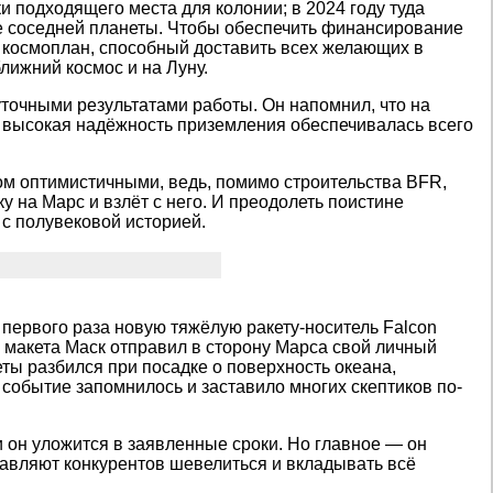
и подходящего места для колонии; в 2024 году туда
ие соседней планеты. Чтобы обеспечить финансирование
 космоплан, способный доставить всех желающих в
ближний космос и на Луну.
точными результатами работы. Он напомнил, что на
м высокая надёжность приземления обеспечивалась всего
ом оптимистичными, ведь, помимо строительства BFR,
 на Марс и взлёт с него. И преодолеть поистине
 с полувековой историей.
 первого раза новую тяжёлую ракету-носитель Falcon
 макета Маск отправил в сторону Марса свой личный
еты разбился при посадке о поверхность океана,
 событие запомнилось и заставило многих скептиков по-
и он уложится в заявленные сроки. Но главное — он
ставляют конкурентов шевелиться и вкладывать всё