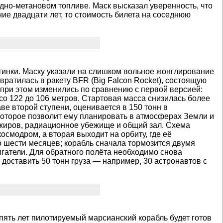
дно-метановом топливе. Маск высказал уверенность, что
ние двадцати лет, то стоимость билета на соседнюю
тинки. Маску указали на слишком вольное жонглирование
евратилась в ракету BFR (Big Falcon Rocket), состоящую
я при этом изменились по сравнению с первой версией:
со 122 до 106 метров. Стартовая масса снизилась более
ве второй ступени, оценивается в 150 тонн в
которое позволит ему планировать в атмосферах Земли и
сажиров, радиационное убежище и общий зал. Схема
осмодром, а вторая выходит на орбиту, где её
о шести месяцев; корабль сначала тормозится двумя
гатели. Для обратного полёта необходимо снова
доставить 50 тонн груза — например, 30 астронавтов с
 пять лет пилотируемый марсианский корабль будет готов