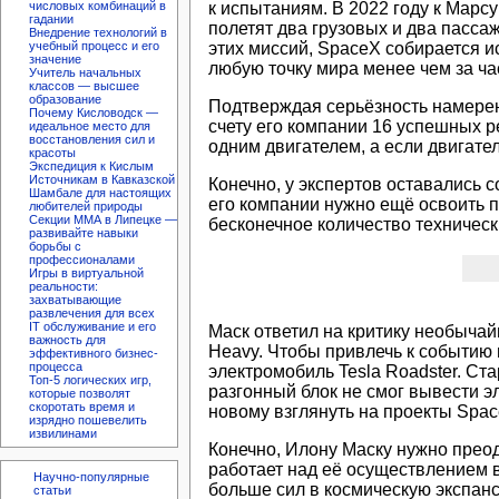
к испытаниям. В 2022 году к Марс
числовых комбинаций в
гадании
полетят два грузовых и два пасса
Внедрение технологий в
этих миссий, SpaceX собирается 
учебный процесс и его
значение
любую точку мира менее чем за час
Учитель начальных
классов — высшее
образование
Подтверждая серьёзность намерени
Почему Кисловодск —
счету его компании 16 успешных р
идеальное место для
восстановления сил и
одним двигателем, а если двигател
красоты
Экспедиция к Кислым
Источникам в Кавказской
Конечно, у экспертов оставались
Шамбале для настоящих
его компании нужно ещё освоить п
любителей природы
Секции ММА в Липецке —
бесконечное количество техническ
развивайте навыки
борьбы с
профессионалами
Игры в виртуальной
реальности:
захватывающие
развлечения для всех
IT обслуживание и его
Маск ответил на критику необычай
важность для
Heavy. Чтобы привлечь к событию 
эффективного бизнес-
процесса
электромобиль Tesla Roadster. Ст
Топ-5 логических игр,
разгонный блок не смог вывести э
которые позволят
скоротать время и
новому взглянуть на проекты Spac
изрядно пошевелить
извилинами
Конечно, Илону Маску нужно преод
работает над её осуществлением в
Научно-популярные
больше сил в космическую экспан
статьи