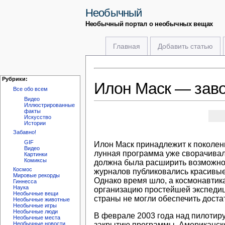
Необычный
Необычный портал о необычных вещах
Главная
Добавить статью
Рубрики:
Илон Маск — зав
Все обо всем
Видео
Иллюстрированные
факты
Искусство
Истории
Забавно!
GIF
Илон Маск принадлежит к поколен
Видео
лунная программа уже сворачивал
Картинки
Комиксы
должна была расширить возможност
Космос
журналов публиковались красивые
Мировые рекорды
Однако время шло, а космонавтик
Гиннесса
Наука
организацию простейшей экспедиц
Необычные вещи
страны не могли обеспечить доста
Необычные животные
Необычные игры
Необычные люди
В феврале 2003 года над пилотиру
Необычные места
закрытию программы. Американско
Необычные новости