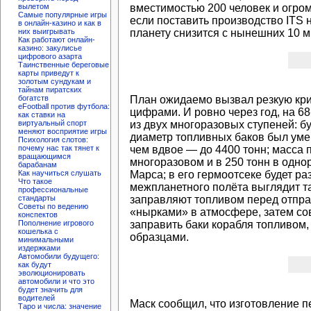
вместимостью 200 человек и огром
вылетом
Самые популярные игры
если поставить производство ITS 
в онлайн-казино и как в
планету снизится с нынешних 10 
них выигрывать
Как работают онлайн-
казино: закулисье
цифрового азарта
Таинственные береговые
карты приведут к
золотым сундукам и
тайнам пиратских
План ожидаемо вызвал резкую кри
богатств
eFootball против футбола:
цифрами. И ровно через год, на 68
как ставки на
из двух многоразовых ступеней: б
виртуальный спорт
меняют восприятие игры
диаметр топливных баков был умен
Психология слотов:
чем вдвое — до 4400 тонн; масса 
почему нас так тянет к
вращающимся
многоразовом и в 250 тонн в одно
барабанам
Марса; в его гермоотсеке будет р
Как научиться слушать
Что такое
межпланетного полёта выглядит та
профессиональные
заправляют топливом перед отправ
стандарты
Советы по ведению
«нырками» в атмосфере, затем сов
конспектов
заправить баки корабля топливом,
Пополнение игрового
кошелька с
образцами.
минимальными
издержками
Автомобили будущего:
как будут
эволюционировать
автомобили и что это
будет значить для
водителей
Маск сообщил, что изготовление п
Таро и числа: значение