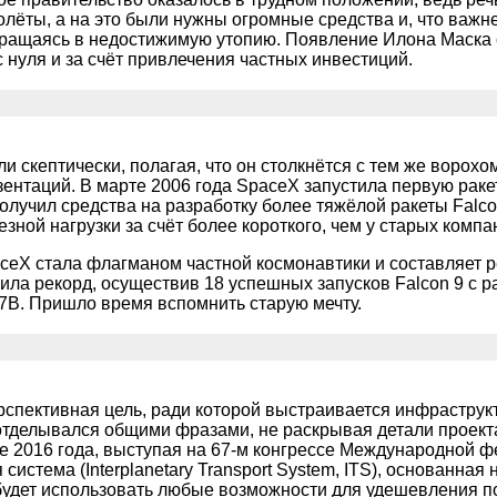
ёты, а на это были нужны огромные средства и, что важне
ращаясь в недостижимую утопию. Появление Илона Маска с
 нуля и за счёт привлечения частных инвестиций.
 скептически, полагая, что он столкнётся с тем же ворохо
ентаций. В марте 2006 года SpaceX запустила первую ракет
получил средства на разработку более тяжёлой ракеты Falco
зной нагрузки за счёт более короткого, чем у старых компа
aceX стала флагманом частной космонавтики и составляет 
ила рекорд, осуществив 18 успешных запусков Falcon 9 с 
7B. Пришло время вспомнить старую мечту.
ерспективная цель, ради которой выстраивается инфрастру
 отделывался общими фразами, не раскрывая детали проект
е 2016 года, выступая на 67-м конгрессе Международной ф
истема (Interplanetary Transport System, ITS), основанная 
будет использовать любые возможности для удешевления по