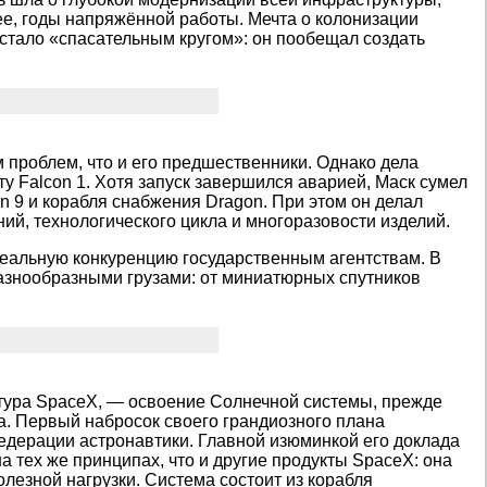
е, годы напряжённой работы. Мечта о колонизации
тало «спасательным кругом»: он пообещал создать
м проблем, что и его предшественники. Однако дела
у Falcon 1. Хотя запуск завершился аварией, Маск сумел
n 9 и корабля снабжения Dragon. При этом он делал
ний, технологического цикла и многоразовости изделий.
реальную конкуренцию государственным агентствам. В
разнообразными грузами: от миниатюрных спутников
ктура SpaceX, — освоение Солнечной системы, прежде
а. Первый набросок своего грандиозного плана
едерации астронавтики. Главной изюминкой его доклада
на тех же принципах, что и другие продукты SpaceX: она
лезной нагрузки. Система состоит из корабля