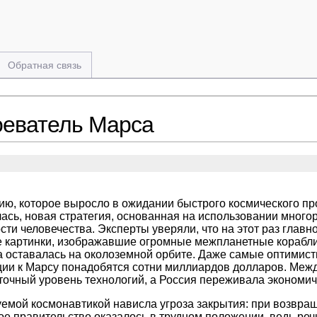
Обратная связь
оеватель Марса
ию, которое выросло в ожидании быстрого космического пр
ась, новая стратегия, основанная на использовании много
и человечества. Эксперты уверяли, что на этот раз главн
 картинки, изображавшие огромные межпланетные корабли 
а оставалась на околоземной орбите. Даже самые оптимис
ии к Марсу понадобятся сотни миллиардов долларов. Меж
точный уровень технологий, а Россия переживала экономич
емой космонавтикой нависла угроза закрытия: при возвращ
е правительство оказалось в трудном положении, ведь реч