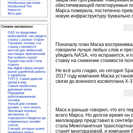
Необычные растения
обеспечивающей пилотируемые пол
Необычный Топ
Марса померкла, постепенно прев
Новости
Фото дня
новую инфраструктуру буквально с
Свежие материалы
ОАЭ за пределами
небоскребов: как увидеть
страну с разных сторон
Танзания: почему эта
Поначалу план Маска воспринимали
страна становится
говорили лучше любых слов и през
мечтой для любителей
настоящих приключений
убедить NASA, что исправится, и 
Как выбрать курорт
ставку на снижение стоимости поле
Турции под свой стиль
отдыха
Как digital-сфера меняет
Не всё шло гладко, но сегодня Sp
рынок удалённой работы
2017 году компания Маска установ
и заработка
ТОП-5: Самая дорогая
связи до военного космоплана X-3
пряжа в мир
Самые необычные
дорожные катки
Передовая
роботизированная
техника
Умный дом своими
руками: с чего начать
Маск и раньше говорил, что его п
Эволюция игровых
всего Марса. Но долгое время он
автоматов: от
«однорукого бандита» до
миллиардер представил в сентябр
современных онлайн-
стала Межпланетная транспортная с
слотов
5 вещей, которые нужно
станет многоразовой, и компания 
проверить перед