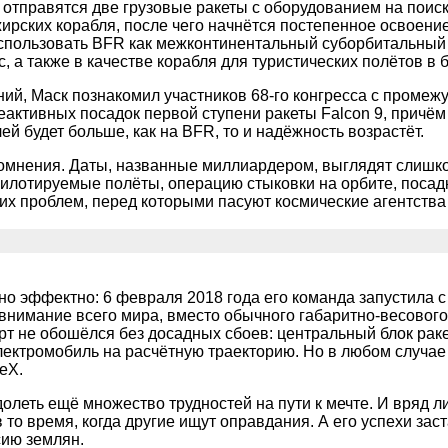
у отправятся две грузовые ракеты с оборудованием на поиск
жирских корабля, после чего начнётся постепенное освоен
использовать BFR как межконтинентальный суборбитальный
, а также в качестве корабля для туристических полётов в 
й, Маск познакомил участников 68-го конгресса с промежу
еактивных посадок первой ступени ракеты Falcon 9, причё
ей будет больше, как на BFR, то и надёжность возрастёт.
 сомнения. Даты, названные миллиардером, выглядят слишк
илотируемые полёты, операцию стыковки на орбите, посадку
их проблем, перед которыми пасуют космические агентства
но эффектно: 6 февраля 2018 года его команда запустила с
внимание всего мира, вместо обычного габаритно-весового
арт не обошёлся без досадных сбоев: центральный блок рак
лектромобиль на расчётную траекторию. Но в любом случае
eX.
олеть ещё множество трудностей на пути к мечте. И вряд л
 то время, когда другие ищут оправдания. А его успехи за
сию землян.