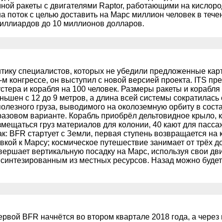
ной ракеты с двигателями Raptor, работающими на кислоро
на поток с целью доставить на Марс миллион человек в тече
миллиардов до 10 миллионов долларов.
тику специалистов, которых не убедили предложенные кар
-м конгрессе, он выступил с новой версией проекта. ITS пр
устера и корабля на 100 человек. Размеры ракеты и корабл
ьшен с 12 до 9 метров, а длина всей системы сократилась 
полезного груза, выводимого на околоземную орбиту в соста
разовом варианте. Корабль приобрёл дельтовидное крыло, 
азмещаться груз материалов для колонии, 40 кают для пас
к: BFR стартует с Земли, первая ступень возвращается на к
кой к Марсу; космическое путешествие занимает от трёх д
ершает вертикальную посадку на Марс, используя свои дви
 синтезированным из местных ресурсов. Назад можно будет 
ервой BFR начнётся во втором квартале 2018 года, а через