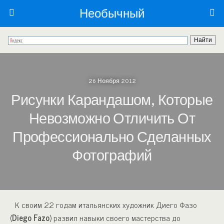
Необычный
26 Ноября 2012
Рисунки Карандашом, Которые
Невозможно Отличить От
Профессионально Сделанных
Фотографий
К своим 22 годам итальянских художник Диего Фазо
(
Diego Fazo
) развил навыки своего мастерства до