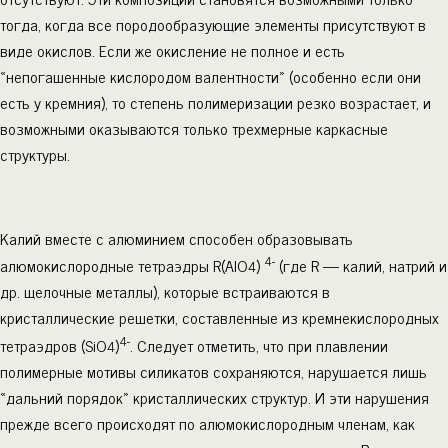
тогда, когда все породообразующие элементы присутствуют в
виде окислов. Если же окисление не полное и есть
«непогашенные кислородом валентности» (особенно если они
есть у кремния), то степень полимеризации резко возрастает, и
возможными оказываются только трехмерные каркасные
структуры.
Калий вместе с алюминием способен образовывать
4-
алюмокислородные тетраэдры R(AlO
)
(где R — калий, натрий и
4
др. щелочные металлы), которые встраиваются в
кристаллические решетки, составленные из кремнекислородных
4-
тетраэдров (SiO
)
. Следует отметить, что при плавлении
4
полимерные мотивы силикатов сохраняются, нарушается лишь
«дальний порядок» кристаллических структур. И эти нарушения
прежде всего происходят по алюмокислородным членам, как