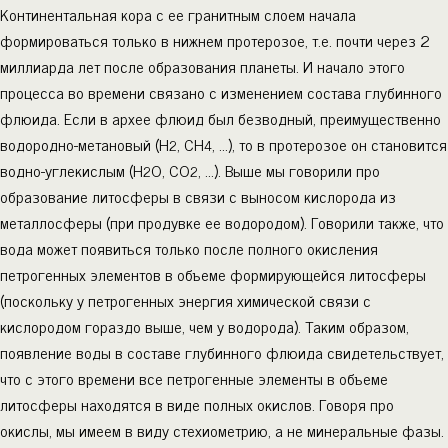
Континентальная кора с ее гранитным слоем начала
формироваться только в нижнем протерозое, т.е. почти через 2
миллиарда лет после образования планеты. И начало этого
процесса во времени связано с изменением состава глубинного
флюида. Если в архее флюид был безводный, преимущественно
водородно-метановый (Н
, СН
, …), то в протерозое он становится
2
4
водно-углекислым (Н
О, СО
, …). Выше мы говорили про
2
2
образование литосферы в связи с выносом кислорода из
металлосферы (при продувке ее водородом). Говорили также, что
вода может появиться только после полного окисления
петрогенных элементов в объеме формирующейся литосферы
(поскольку у петрогенных энергия химической связи с
кислородом гораздо выше, чем у водорода). Таким образом,
появление воды в составе глубинного флюида свидетельствует,
что с этого времени все петрогенные элементы в объеме
литосферы находятся в виде полных окислов. Говоря про
окислы, мы имеем в виду стехиометрию, а не минеральные фазы.