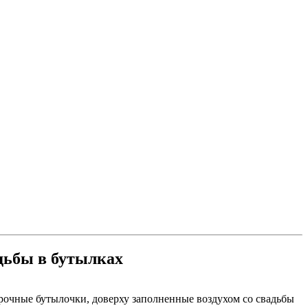
адьбы в бутылках
очные бутылочки, доверху заполненные воздухом со свадьбы