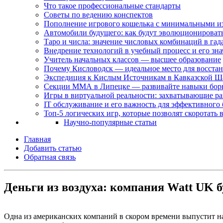
Что такое профессиональные стандарты
Советы по ведению конспектов
Пополнение игрового кошелька с минимальными и
Автомобили будущего: как будут эволюционировать 
Таро и числа: значение числовых комбинаций в гад
Внедрение технологий в учебный процесс и его зн
Учитель начальных классов — высшее образование
Почему Кисловодск — идеальное место для восстан
Экспедиция к Кислым Источникам в Кавказской Ш
Секции ММА в Липецке — развивайте навыки бор
Игры в виртуальной реальности: захватывающие ра
IT обслуживание и его важность для эффективного 
Топ-5 логических игр, которые позволят скоротать
Научно-популярные статьи
Главная
Добавить статью
Обратная связь
Деньги из воздуха: компания Watt UK б
Одна из американских компаний в скором времени выпустит н