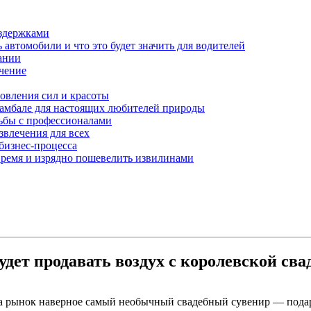
здержками
автомобили и что это будет значить для водителей
ании
ачение
овления сил и красоты
амбале для настоящих любителей природы
ьбы с профессионалами
звлечения для всех
бизнес-процесса
 время и изрядно пошевелить извилинами
удет продавать воздух с королевской св
а рынок наверное самый необычный свадебный сувенир — подар