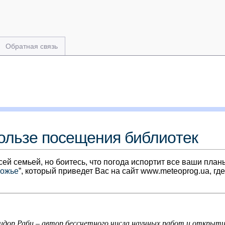
Обратная связь
пользе посещения библиотек
ей семьей, но боитесь, что погода испортит все ваши план
рожье
”, который приведет Вас на сайт www.meteoprog.ua, г
идор Раби – автор бессчетного числа научных работ и открыт