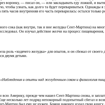
рез воронку, — писал он, — или закладывать еду ложкой, и вытя
, чтобы узнать, как долго та будет перевариваться. Однажды я
а пять часов внутренняя его часть переварилась: остался только
ого сока (как внутри, так и вне желудка Сент-Мартина) на мног
 исследовал. Он изучал действие желчи на процесс пищеварения
ла роль «ходячего желудка» для опытов, и он сбежал от своего 
ся двумя детьми.
 «Наблюдения и опыты над желудочным соком и физиология пище
 всю Америку, прежде чем нашел Сент-Мартина снова, и запла
 Еще несколько лет подряд непокорный подопытный сбегал и воз
Сент-Мартин был ему не нужен. Бомон наконец издал свою книг