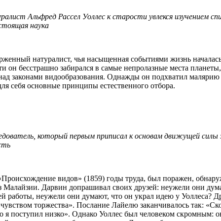
алист Альфред Рассел Уоллес к старости увлекся изучением сп
стоящая наука
женный натуралист, чья насыщенная событиями жизнь началась в 
 он бесстрашно забирался в самые непролазные места планеты, 
ад законами видообразования. Однажды он подхватил малярию и
для себя основные принципы естественного отбора.
ледователь, который первым приписал к основам движущей силы
сть
«Происхождение видов» (1859) годы труда, был поражен, обнаруж
з Малайзии. Дарвин допрашивал своих друзей: неужели они думаю
й работы, неужели они думают, что он украл идею у Уоллеса? Д
 «чувством торжества». Послание Лайелю заканчивалось так: «Ск
то я поступил низко». Однако Уоллес был человеком скромным: 