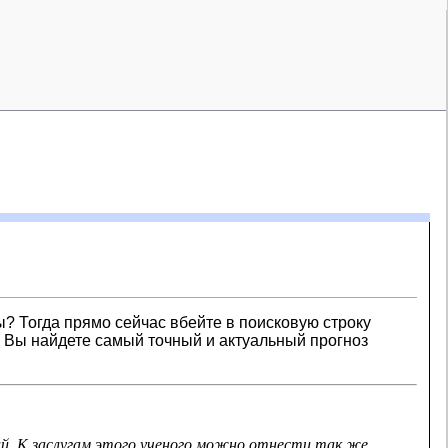
ы? Тогда прямо сейчас вбейте в поисковую строку
де Вы найдете самый точный и актуальный прогноз
ий. К заслугам этого ученого можно отнести так же