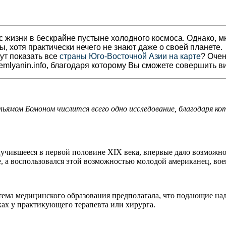
 жизни в бескрайне пустыне холодного космоса. Однако, м
ы, хотя практически нечего не знают даже о своей планете.
гут показать все
страны Юго-Восточной Азии на карте
? Очен
emlyanin.info, благодаря которому Вы сможете совершить в
льямом Бомоном числится всего одно
исследование, благодаря к
лучившееся в первой половине XIX века, впервые дало возмож
, а воспользовался этой возможностью молодой американец, во
стема медицинского образования предполагала, что подающие на
ах у практикующего терапевта или хирурга.