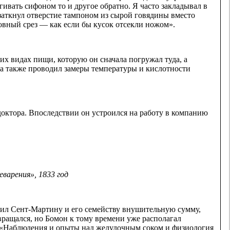
гивать сифоном то и другое обратно. Я часто закладывал в
 заткнул отверстие тампоном из сырой говядины вместо
 ровный срез — как если бы кусок отсекли ножом».
их видах пищи, которую он сначала погружал туда, а
, а также проводил замеры температуры и кислотности
доктора. Впоследствии он устроился на работу в компанию
варения», 1833 год
тил Сент-Мартину и его семейству внушительную сумму,
вращался, но Бомон к тому времени уже располагал
у «Наблюдения и опыты над желудочным соком и физиология