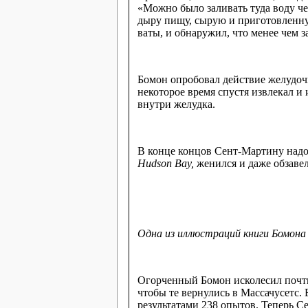
«Можно было заливать туда воду че
дыру пищу, сырую и приготовленную
ваты, и обнаружил, что менее чем з
Бомон опробовал действие желудочн
некоторое время спустя извлекал и
внутри желудка.
В конце концов Сент-Мартину надое
Hudson Bay,
женился и даже обзавел
Одна из иллюстраций книги Бомона
Огорченный Бомон исколесил почти
чтобы те вернулись в Массачусетс.
результатами 238 опытов. Теперь 