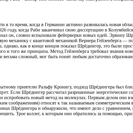
ти в то время, когда в Германии активно развивалась новая обл
926 году, когда Раби заканчивал свою диссертацию в Колумбийс
минал он, словно вспыхивали фейерверки новых идей. Эрвину Ш
вую механику с квантовой механикой Вернера Гейзенберга — по
ы, однако, как в конце концов показал Шрёдингер, это были прос
го и того же принципа. Метод Гейзенберга требовал знания нов
ь и весьма сложный, мог быть понят любым достаточно образова
опытному приятелю Ральфу Кронигу, подход Шрёдингера был бли
едует. Если Шрёдингер рассчитал разрешенные энергетические с
ли испробовать новый метод на молекулах. Первым делом они вз
ским соображениям) относят к так называемым симметрическим 
минах Шрёдингера и обнаружили, что имеют дело с уравнением, 
о решить. Трое коллег, к которым они обратились за помощью, при