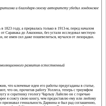
иритизма и благодаря своему авторитету убедил лондонское
1823 году, а прервалась только в 1913-м, перед началом
от Саравака до Амазонки, без устали исследовал местную
, не имея сил даже пошевелиться, мучался от лихорадки.
 эволюционного развития
естественный
ив, что ключевые идеи его работы предугаданы в статье,
т, что он, прочитав работу Уоллеса, теперь с триумфом
ругу и соратнику геологу Чарльзу Лайелю он с горечью
орее я сожгу свою книгу, чем предоставлю ему или любому
он признавал гениальность Дарвина и был рад соглашению,