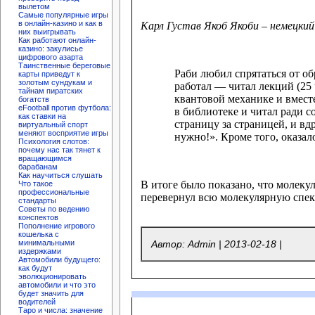
вылетом
Самые популярные игры
в онлайн-казино и как в
Карл Густав Якоб Якоби – немецки
них выигрывать
Как работают онлайн-
казино: закулисье
цифрового азарта
Таинственные береговые
Раби любил спрятаться от о
карты приведут к
золотым сундукам и
работал — читал лекций (25
тайнам пиратских
квантовой механике и вместе
богатств
eFootball против футбола:
в библиотеке и читал ради с
как ставки на
страницу за страницей, и вд
виртуальный спорт
меняют восприятие игры
нужно!». Кроме того, оказа
Психология слотов:
почему нас так тянет к
вращающимся
барабанам
Как научиться слушать
В итоге было показано, что молеку
Что такое
профессиональные
перевернул всю молекулярную спе
стандарты
Советы по ведению
конспектов
Пополнение игрового
кошелька с
минимальными
Автор: Admin |
2013-02-18
|
издержками
Автомобили будущего:
как будут
эволюционировать
автомобили и что это
будет значить для
водителей
Таро и числа: значение