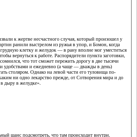
звали к жертве несчастного случая, который произошел у
ртин ранили выстрелом из ружья в упор, и Бомон, когда
 грудную клетку и желудок — в рану вполне мог уместиться
тобы вернуться к работе. Распорядители пункта заготовки,
сомнился, что тот сможет пережить дорогу в две тысячи
ми удобствами и ежедневно (а чаще — дважды в день)
ать столяром. Однако на левой части его туловища по-
каким ни одно лекарство прежде, от Сотворения мира и до
 в дыру в желудке».
ьный шанс подсмотреть, что там происходит внутри.