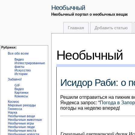
Необычный
Необычный портал о необычных вещах
Главная
Добавить статью
Рубрики:
Необычный
Все обо всем
Видео
Иллюстрированные
факты
Искусство
Истории
Исидор Раби: о 
Забавно!
GIF
Видео
Картинки
Комиксы
Решили отправиться на пикник вс
Космос
Яндекса запрос: “
Погода в Запо
Мировые рекорды
погоды на неделю вперед!
Гиннесса
Наука
Необычные вещи
Необычные животные
Необычные игры
Необычные люди
Необычные места
Гениальный американский физик Ис
Необычные новости