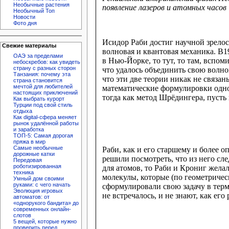
Необычные растения
появление лазеров и атомных часов
Необычный Топ
Новости
Фото дня
Исидор Раби достиг научной зрелос
Свежие материалы
волновая и квантовая механика. В1
ОАЭ за пределами
в Нью-Йорке, то тут, то там, вспо
небоскребов: как увидеть
страну с разных сторон
что удалось объединить свою волно
Танзания: почему эта
что эти две теории никак не связан
страна становится
мечтой для любителей
математические формулировки одно
настоящих приключений
тогда как метод Шрёдингера, пуст
Как выбрать курорт
Турции под свой стиль
отдыха
Как digital-сфера меняет
рынок удалённой работы
и заработка
ТОП-5: Самая дорогая
пряжа в мир
Самые необычные
Раби, как и его старшему и более 
дорожные катки
решили посмотреть, что из него сл
Передовая
роботизированная
для атомов, то Раби и Крониг жела
техника
молекулы, которые (по геометриче
Умный дом своими
руками: с чего начать
сформулировали свою задачу в тер
Эволюция игровых
не встречалось, и не знают, как ег
автоматов: от
«однорукого бандита» до
современных онлайн-
слотов
5 вещей, которые нужно
проверить перед