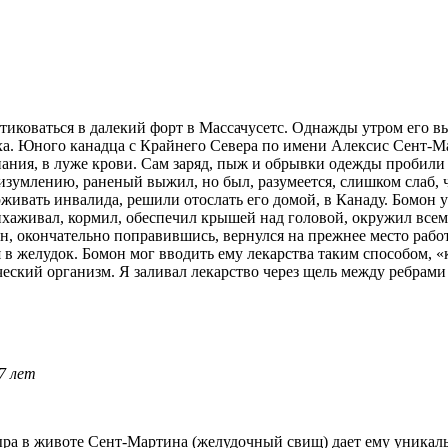
иковаться в далекий форт в Массачусетс. Однажды утром его вы
а. Юного канадца с Крайнего Севера по имени Алексис Сент-Ма
знания, в луже крови. Сам заряд, пыж и обрывки одежды пробили
изумлению, раненый выжил, но был, разумеется, слишком слаб, ч
живать инвалида, решили отослать его домой, в Канаду. Бомон у
обихаживал, кормил, обеспечил крышей над головой, окружил все
н, окончательно поправившись, вернулся на прежнее место работ
 в желудок. Бомон мог вводить ему лекарства таким способом, «
ческий организм. Я заливал лекарство через щель между ребрами
7 лет
ыра в животе Сент-Мартина (желудочный свищ) дает ему уникал