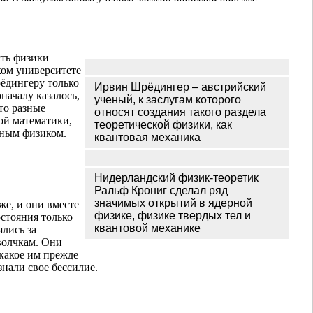
асть физики —
ком университете
рёдингеру только
Ирвин Шрёдингер – австрийский
началу казалось,
ученый, к заслугам которого
то разные
относят создания такого раздела
ой математики,
теоретической физики, как
нным физиком.
квантовая механика
Нидерландский физик-теоретик
Ральф Крониг сделал ряд
значимых открытий в ядерной
же, и они вместе
физике, физике твердых тел и
остояния только
квантовой механике
ялись за
волчкам. Они
какое им прежде
знали свое бессилие.