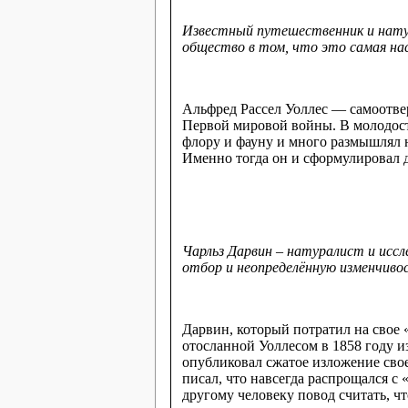
Известный путешественник и натур
общество в том, что это самая на
Альфред Рассел Уоллес — самоотвер
Первой мировой войны. В молодости
флору и фауну и много размышлял н
Именно тогда он и сформулировал 
Чарльз Дарвин – натуралист и исс
отбор
и
неопределённую изменчиво
Дарвин, который потратил на свое 
отосланной Уоллесом в 1858 году и
опубликовал сжатое изложение свое
писал, что навсегда распрощался с
другому человеку повод считать, ч