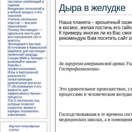
числовых комбинаций в
Дыра в желудке
гадании
Внедрение технологий в
учебный процесс и его
значение
Учитель начальных
Наша планета – крошечный оазис
классов — высшее
образование
в космос, желая постичь его тайн
Почему Кисловодск —
К примеру, многие ли из Вас смо
идеальное место для
восстановления сил и
рекомендую Вам посетить сайт z
красоты
Экспедиция к Кислым
Источникам в Кавказской
Шамбале для настоящих
любителей природы
Секции ММА в Липецке —
развивайте навыки
За хирургом американской армии
Уи
борьбы с
Гастрофизиологии»
профессионалами
Игры в виртуальной
реальности:
захватывающие
развлечения для всех
IT обслуживание и его
Это удивительное происшествие, с
важность для
процессами в человеческом желудке
эффективного бизнес-
процесса
Топ-5 логических игр,
которые позволят
скоротать время и
изрядно пошевелить
Господствовавшая в те времена си
извилинами
медицинских школах, а в помощник
Научно-популярные
статьи