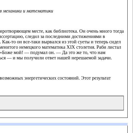
ов механики и математики
иротворяющем месте, как библиотека. Он очень много тогда
иссертацию, следил за последними достижениями в
Как-то он все-таки вырвался из этой суеты и теперь сидел
аменитого немецкого математика XIX столетия. Раби листал
 «Боже мой! — подумал он. — Да это же то, что нам
ться — и мы получили ответ нашей нерешаемой задачи.
 возможных энергетических состояний. Этот результат