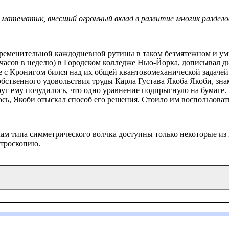
й математик, внесший огромный вклад в развитие многих раздел
бременительной каждодневной рутины в таком безмятежном и ум
 часов в неделю) в Городском колледже Нью-Йорка, дописывал д
 с Кронигом бился над их общей квантовомеханической задачей. 
обственного удовольствия труды Карла Густава Якоба Якоби, зн
руг ему почудилось, что одно уравнение подпрыгнуло на бумаге.
лось, Якоби отыскал способ его решения. Стоило им воспользова
лам типа симметрического волчка доступны только некоторые из
ктроскопию.