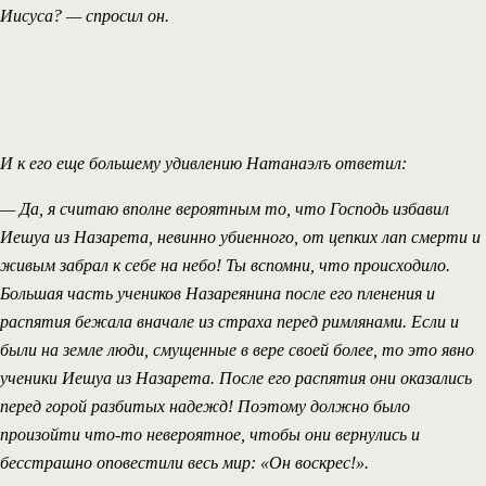
Иисуса? — спросил он.
И к его еще большему удивлению Натанаэлъ ответил:
— Да, я считаю вполне вероятным то, что Господь избавил
Иешуа из Назарета, невинно убиенного, от цепких лап смерти и
живым забрал к себе на небо! Ты вспомни, что происходило.
Большая часть учеников Назареянина после его пленения и
распятия бежала вначале из страха перед римлянами. Если и
были на земле люди, смущенные в вере своей более, то это явно
ученики Иешуа из Назарета. После его распятия они оказались
перед горой разбитых надежд! Поэтому должно было
произойти что-то невероятное, чтобы они вернулись и
бесстрашно оповестили весь мир: «Он воскрес!».