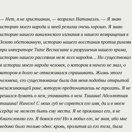
— Нет, я не христианин, — возразил Натанаэлъ.
—
Я знаю
историю моего народа и моей религии очень хорошо. Я знаю
историю нашего вавилонского изгнания и нашего возвращения в
Землю обетованную, историю нашего восстания против римлян
при императоре Тите Веспасиане и разрушения нашего храма,
историю нашего рассеяния меж всех народов… Но существовал
в истории моего народа человек, о котором я ничего не знал, о
котором я долго не отваживался спрашивать. Жизнь этого
человека, его существование были для меня подобны открытой
незаживающей ране, которую предпочитаешь не трогать. Я не
решался думать о нем, упоминать о нем. Тишина! Абсолютная
тишина! Ничего! С моих губ не сорвется его имя, да и в моем
сердце не может быть ему места. Я не проклинал его, я не
благословлял его. Я боялся его! Но я любил его, не зная, ибо мне
ведомо было только одно: кровь, пролитая из его тела, была