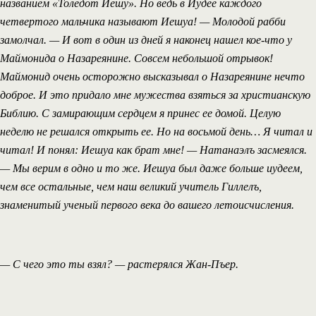
названием «Толедот Иешу». Но ведь в Иудее каждого
четвертого мальчика называют Иешуа! — Молодой рабби
замолчал. — И вот в один из дней я наконец нашел кое-что у
Маймонида о Назареянине. Совсем небольшой отрывок!
Маймонид очень осторожно высказывал о Назареянине нечто
доброе. И это придало мне мужества взяться за христианскую
Библию. С замирающим сердцем я принес ее домой. Целую
неделю не решался открыть ее. Но на восьмой день… Я читал и
читал! И понял: Иешуа как брат мне! — Натанаэлъ засмеялся.
— Мы верим в одно и то же. Иешуа был даже больше иудеем,
чем все остальные, чем наш великий учитель Гиллелъ,
знаменитый ученый первого века до вашего летоисчисления.
— С чего это ты взял? — растерялся Жан-Пъер.