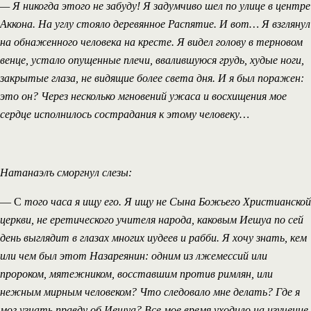
— Я никогда этого не забуду! Я задумчиво шел по улице в центре
Аккона. На углу стояло деревянное Распятие. И вот… Я взглянул
на обнаженного человека на кресте. Я видел голову в терновом
венце, устало опущенные плечи, ввалившуюся грудь, худые ноги,
закрытые глаза, не видящие более света дня. И я был поражен:
это он? Через несколько мгновений ужаса и восхищения мое
сердце исполнилось сострадания к этому человеку…
Натанаэлъ сморгнул слезы:
— С
того часа я ищу его. Я ищу не Сына Божьего Христианской
церкви, не еретического учителя народа, каковым Иешуа по сей
день выглядит в глазах многих иудеев и рабби. Я хочу знать, кем
или чем был этот Назареянин: одним из лжемессий или
пророком, мятежником, восставшим против римлян, или
нежным мирным человеком? Что следовало мне делать? Где я
мог узнать правду об Иешуа? Все мое время уходило на изучение