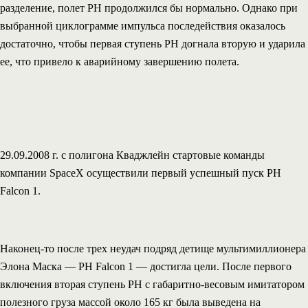
разделение, полет РН продолжился бы нормально. Однако при
выбранной циклограмме импульса последействия оказалось
достаточно, чтобы первая ступень РН догнала вторую и ударила
ее, что привело к аварийному завершению полета.
29.09.2008 г. с полигона Кваджлейн стартовые команды
компании SpaceX осуществили первый успешный пуск РН
Falcon 1.
Наконец-то после трех неудач подряд детище мультимиллионера
Элона Маска — РН Falcon 1 — достигла цели. После первого
включения вторая ступень РН с габаритно-весовым имитатором
полезного груза массой около 165 кг была выведена на