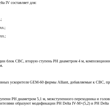
a IV составляет для:
;
лл.;
лл.;
один блок СВС, вторую ступень РН диаметром 4 м, композиционн
м.
вных ускорителя GEM-60 фирмы Alliant, добавляемые к СВС, пр
тупени РН диаметром 5,1 м, межступениого переходника и головн
телями образуют модификации РН Delta IV-M+(5,2) и РН Delta I