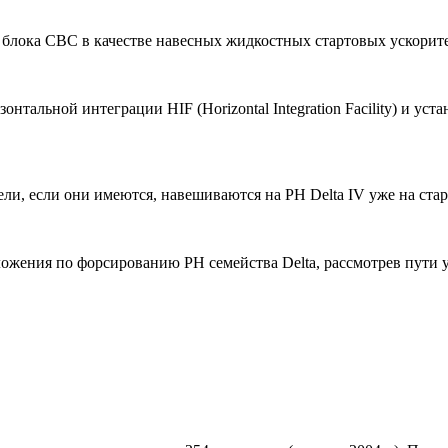
ва блока СВС в качестве навесных жидкостных стартовых ускори
онтальной интеграции HIF (Horizontal Integration Facility) и уст
и, если они имеются, навешиваются на РН Delta IV уже на стар
ожения по форсированию РН семейства Delta, рассмотрев пути 