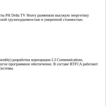
нты РН Delta TV Heavy разменяли высокую энергетику
лохой грузоподъемностью и умеренной стоимостью.
ssembly) разработки корпорации L3 Communications,
 другое программное обеспечение. В составе RTFCA работают
системы.