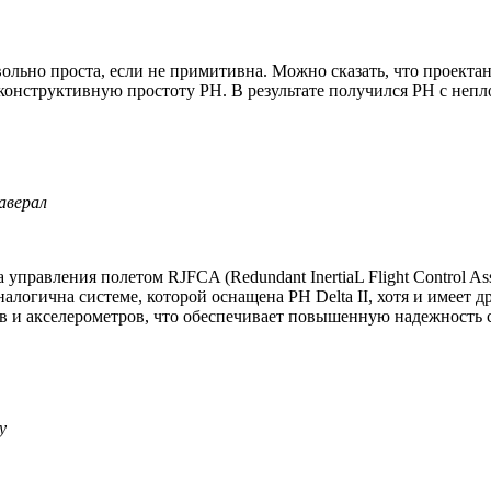
ольно проста, если не примитивна. Можно сказать, что проекта
конструктивную простоту РН. В результате получился РН с неп
аверал
управления полетом RJFCA (Redundant InertiaL Flight Control A
аналогична системе, которой оснащена РН Delta II, хотя и имеет
в и акселерометров, что обеспечивает повышенную надежность 
y