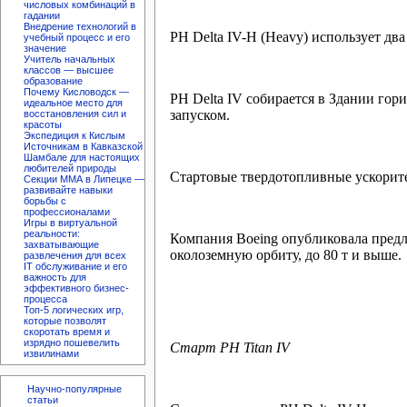
числовых комбинаций в
гадании
Внедрение технологий в
РН Delta IV-H (Heavy) использует д
учебный процесс и его
значение
Учитель начальных
классов — высшее
образование
Почему Кисловодск —
РН Delta IV собирается в Здании гориз
идеальное место для
запуском.
восстановления сил и
красоты
Экспедиция к Кислым
Источникам в Кавказской
Шамбале для настоящих
любителей природы
Стартовые твердотопливные ускорител
Секции ММА в Липецке —
развивайте навыки
борьбы с
профессионалами
Игры в виртуальной
реальности:
Компания Boeing опубликовала предл
захватывающие
околоземную орбиту, до 80 т и выше.
развлечения для всех
IT обслуживание и его
важность для
эффективного бизнес-
процесса
Топ-5 логических игр,
которые позволят
скоротать время и
изрядно пошевелить
Старт РН Titan IV
извилинами
Научно-популярные
статьи