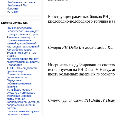
Необычные растения
Необычный Топ
Новости
Фото дня
Конструкция ракетных блоков РН дов
кислородно-водородного топлива на 
Свежие материалы
ОАЭ за пределами
небоскребов: как увидеть
страну с разных сторон
Танзания: почему эта
страна становится
мечтой для любителей
настоящих приключений
Старт РН Delta II в 2009 с мыса Кан
Как выбрать курорт
Турции под свой стиль
отдыха
Как digital-сфера меняет
рынок удалённой работы
Инерциальная дублированная система 
и заработка
ТОП-5: Самая дорогая
используемая на РН Delta IV Heavy, 
пряжа в мир
шесть кольцевых лазерных гироскопо
Самые необычные
дорожные катки
Передовая
роботизированная
техника
Умный дом своими
руками: с чего начать
Эволюция игровых
автоматов: от
Структурная схема РН Delta IV Heav
«однорукого бандита» до
современных онлайн-
слотов
5 вещей, которые нужно
проверить перед