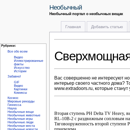
Необычный
Необычный портал о необычных вещах
Главная
Добавить статью
Рубрики:
Сверхмощная р
Все обо всем
Видео
Иллюстрированные
факты
Искусство
Истории
Забавно!
Вас совершенно не интересуют но
GIF
интерьер своего частного дома? 
Видео
www.extradoors.ru, которые станут
Картинки
Комиксы
Космос
Мировые рекорды
Гиннесса
Наука
Необычные вещи
Вторая ступень РН Delta TV Heavy, 
Необычные животные
RL-10B-2 с раздвижным сопловым нас
Необычные игры
Необычные люди
Тяговооруженность второй ступени РН
Необычные места
приемлема.
Необычные новости