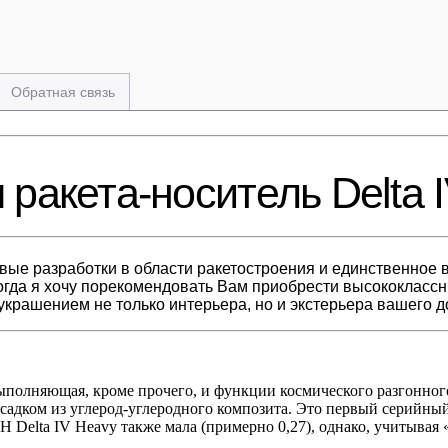
Обратная связь
акета-носитель Delta IV
вые разработки в области ракетостроения и единственное 
Тогда я хочу порекомендовать Вам приобрести высококласс
 украшением не только интерьера, но и экстерьера вашего д
выполняющая, кроме прочего, и функции космического разгонно
адком из углерод-углеродного композита. Это первый серийный
 Delta IV Heavy также мала (примерно 0,27), однако, учитывая