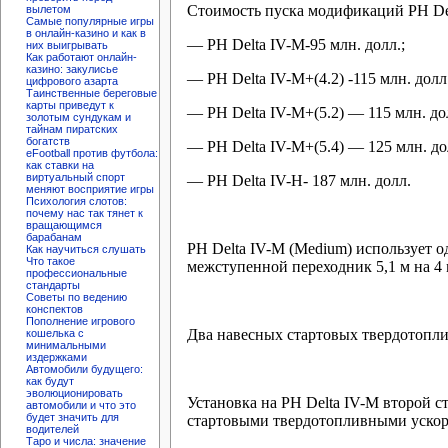
Стоимость пуска модификаций РН Delt
вылетом
Самые популярные игры
в онлайн-казино и как в
— РН Delta IV-M-95 млн. долл.;
них выигрывать
Как работают онлайн-
казино: закулисье
— РН Delta IV-M+(4.2) -115 млн. долл.
цифрового азарта
Таинственные береговые
карты приведут к
— РН Delta IV-M+(5.2) — 115 млн. до
золотым сундукам и
тайнам пиратских
богатств
— РН Delta IV-M+(5.4) — 125 млн. до
eFootball против футбола:
как ставки на
виртуальный спорт
— РН Delta IV-H- 187 млн. долл.
меняют восприятие игры
Психология слотов:
почему нас так тянет к
вращающимся
барабанам
РН Delta IV-M (Medium) использует 
Как научиться слушать
Что такое
межступенной переходник 5,1 м на 4 
профессиональные
стандарты
Советы по ведению
конспектов
Пополнение игрового
Два навесных стартовых твердотопли
кошелька с
минимальными
издержками
Автомобили будущего:
как будут
эволюционировать
Установка на РН Delta IV-M второй с
автомобили и что это
будет значить для
стартовыми твердотопливными ускори
водителей
Таро и числа: значение