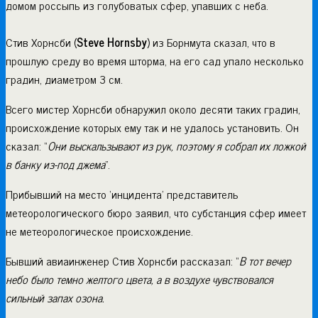
домом россыпь из голубоватых сфер, упавших с неба.
Стив Хорнсби (
Steve Hornsby
) из Борнмута сказал, что в
прошлую среду во время шторма, на его сад упало несколько
градин, диаметром 3 см.
Всего мистер Хорнсби обнаружил около десяти таких градин,
происхождение которых ему так и не удалось установить. Он
сказал: “
Они выскальзывают из рук, поэтому я собрал их ложкой
в банку из-под джема
”.
Прибывший на место ‘инцидента’ представитель
метеорологического бюро заявил, что субстанция сфер имеет
не метеорологическое происхождение.
Бывший авиаинженер Стив Хорнсби рассказал: “
В тот вечер
небо было темно желтого цвета, а в воздухе чувствовался
сильный запах озона.